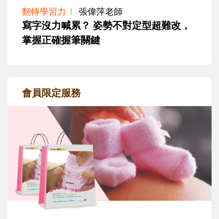
翻轉學習力
張偉萍老師
寫字沒力喊累？ 姿勢不對定型超難改，
掌握正確握筆關鍵
會員限定服務