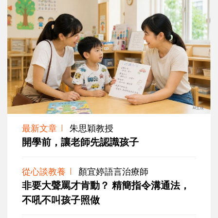
最新文章
朱思穎教授
開學前，讓老師先認識孩子
從心談教養
顏宜婷語言治療師
非要大聲罵才肯動？ 精簡指令溝通法，
不吼不叫孩子照做