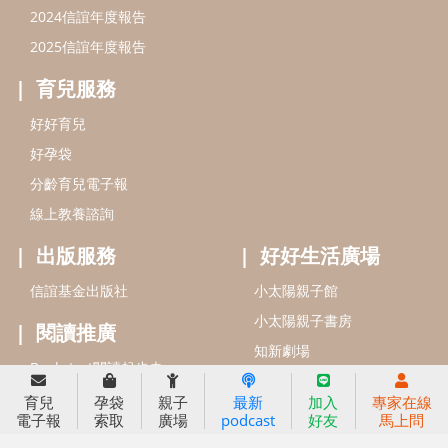
信誼基金會
附設幼兒園
信誼兒童發展國際研討會
實驗幼兒園
2022信誼年度報告
小袋鼠幼師網
2023信誼年度報告
2024信誼年度報告
2025信誼年度報告
育兒服務
育兒
孕袋
親子
最新
加入
專家在線
好好育兒
電子報
索取
廣場
podcast
好友
馬上問
好孕袋