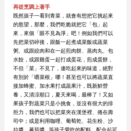
再從烹調上著手
既然孩子一看到青菜，就會有想把它挑起來
的慾望，那麼，我們乾脆就把它「包」起
來，來個「眼不見為淨」吧！例如我們可以
先把菜切碎後，跟飯一起煮成菜飯或蔬菜
粥、或跟絞肉和在一起煎肉餅、蒸肉丸、包
水餃，或跟雞蛋一起打成蛋花，煎成蛋餅，
不但「菜」不見了，連吃起來的味道，絕對
有別於「嚼菜根」哪！甚至也可以將蔬菜直
接加蜂蜜、加水果打成蔬果汁，既新鮮營
養，又清涼順口，夏天來喝，最棒了！又如
果孩子對蔬菜只是小挑食，並沒有很大的排
拒力，我們也可以把菜夾在漢堡裡、捲在壽
司中；或是利用咖哩、葡萄乾、花生粉、沙
拉醬、蕃茄醬…等孩子愛吃的配料，配合起可