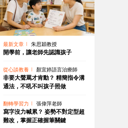
最新文章
朱思穎教授
開學前，讓老師先認識孩子
從心談教養
顏宜婷語言治療師
非要大聲罵才肯動？ 精簡指令溝
通法，不吼不叫孩子照做
翻轉學習力
張偉萍老師
寫字沒力喊累？ 姿勢不對定型超
難改，掌握正確握筆關鍵