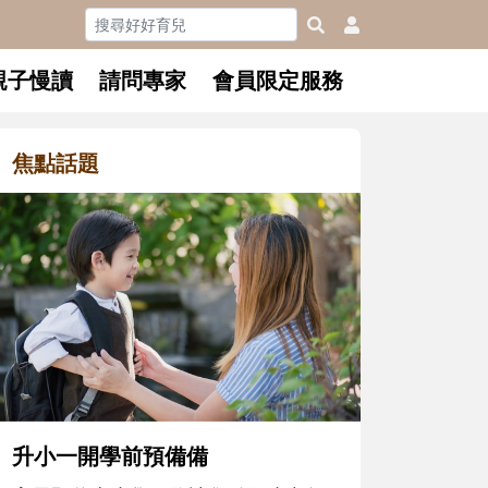
親子慢讀
請問專家
會員限定服務
焦點話題
和孩子一
懂父親的
沒有人天
在一次次
著孩子一
體遊戲，
決問題的
升小一開學前預備備
同的模樣