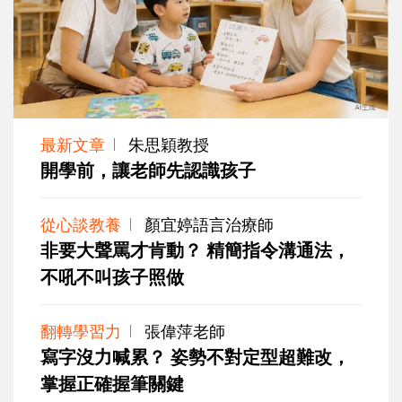
最新文章
朱思穎教授
開學前，讓老師先認識孩子
從心談教養
顏宜婷語言治療師
非要大聲罵才肯動？ 精簡指令溝通法，
不吼不叫孩子照做
翻轉學習力
張偉萍老師
寫字沒力喊累？ 姿勢不對定型超難改，
掌握正確握筆關鍵