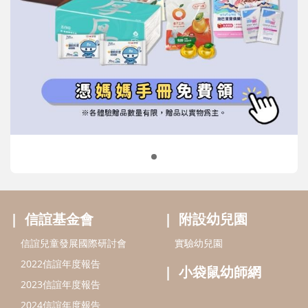
信誼基金會
附設幼兒園
信誼兒童發展國際研討會
實驗幼兒園
2022信誼年度報告
小袋鼠幼師網
2023信誼年度報告
2024信誼年度報告
2025信誼年度報告
育兒服務
好好育兒
好孕袋
分齡育兒電子報
線上教養諮詢
出版服務
好好生活廣場