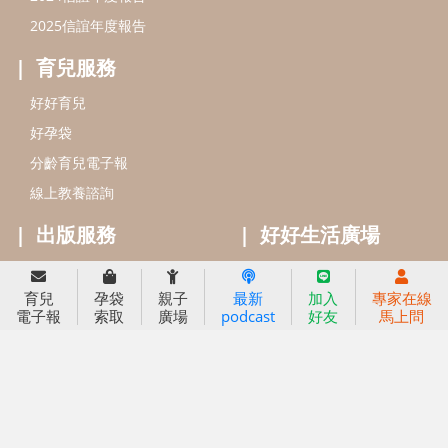
信誼基金出版社
小太陽親子館
小太陽親子書房
閱讀推廣
知新劇場
Bookstart閱讀起步走
農人餐桌
信誼幼兒文學獎
Green & Safe
信誼兒童動畫獎
小袋鼠說故事劇團
service@hsin-yi.org.tw
信誼好好育兒
小太陽親子館
小太陽親子書房
育兒
孕袋
親子
最新
加入
專家在線
(02)2396-5305轉2345 (週一～週五 9:00～18:00)
電子報
索取
廣場
podcast
好友
馬上問
認識信誼
合作洽談
智慧財產權聲明
本網站建議使用IE9(含以上)或 Google Chrome 版本瀏覽器
信誼基金會/上誼文化實業股份有限公司 版權所有 ©