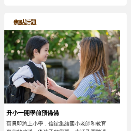
焦點話題
和孩子一起長大的那個男人│讀懂父親的
不同模樣
沒有人天生就擅長當爸爸！男人總是在一次