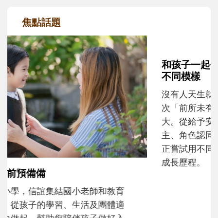
焦點話題
和孩子一起長大的那個男人│讀懂父親的
不同模樣
沒有人天生就擅長當爸爸！男人總是在一次
次「前所未有」的體驗中，跟著孩子一起長
大。從給予安全感的肢體遊戲，到獨立自
主、角色認同及解決問題的能力養成。爸爸
正嘗試用不同的模樣，參與孩子每個重要的
成長歷程。