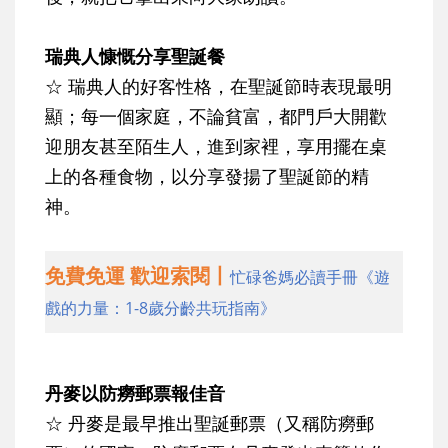
瑞典人慷慨分享聖誕餐
☆
瑞典人的好客性格，在聖誕節時表現最明
顯；每一個家庭，不論貧富，都門戶大開歡
迎朋友甚至陌生人，進到家裡，享用擺在桌
上的各種食物，以分享發揚了聖誕節的精
神。
免費免運 歡迎索閱丨
忙碌爸媽必讀手冊《遊
戲的力量：1-8歲分齡共玩指南》
丹麥以防癆郵票報佳音
☆
丹麥是最早推出聖誕郵票（又稱防癆郵