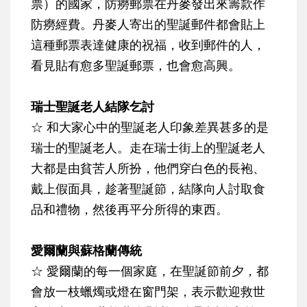
票）的國家，防癆郵票在丹麥發出來籌款作
防癆經費。丹麥人寄出的
聖誕郵件都會貼上
這種郵票表達健康的祝福
，收到郵件的人，
看見貼有愈多聖誕郵票，也會愈高興。
瑞士聖誕老人結隊乞討
☆
和大家心中的聖誕老人印象差異甚多的是
瑞士的聖誕老人。
走在瑞士街上的聖誕老人
大都是由貧苦人所扮
，他們穿白色的長袍、
戴上假面具，趁著聖誕節，結隊向人討取食
品和禮物，然後再平分所得的東西。
愛爾蘭與蘇格蘭傳統
☆
愛爾蘭的每一個家庭，在聖誕節前夕，都
會放一枝蠟燭或燈在窗門架，表示歡迎救世