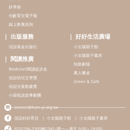
好孕袋
分齡育兒電子報
線上教養諮詢
出版服務
好好生活廣場
信誼基金出版社
小太陽親子館
小太陽親子書房
閱讀推廣
知新劇場
Bookstart閱讀起步走
農人餐桌
信誼幼兒文學獎
Green & Safe
信誼兒童動畫獎
小袋鼠說故事劇團
service@hsin-yi.org.tw
信誼好好育兒
小太陽親子館
小太陽親子書房
(02)2396-5305轉2345 (週一～週五 9:00～18:00)