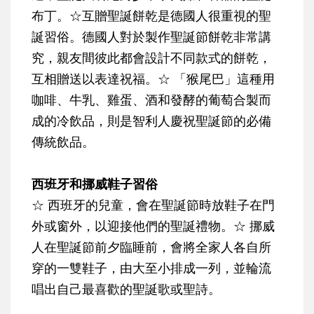
布丁
。
☆
互贈
聖誕餅乾
是德國人很重視的聖
誕習俗。德國人對於製作聖誕節餅乾非常講
究，親友間彼此都會設計不同款式的餅乾，
互相贈送以表達祝福。
☆
「
猴尾巴
」這種用
咖啡、牛乳、雞蛋、酒和發酵的葡萄合製而
成的冷飲品，則是智利人慶祝聖誕節的必備
傳統飲品。
西班牙和挪威鞋子習俗
☆
西班牙的兒童，會在聖誕節時放
鞋子
在門
外或窗外，以迎接他們的聖誕禮物。
☆
挪威
人在聖誕節前夕臨睡前，會將全家人各自所
穿的一雙鞋子，由大至小排成一列，並輪流
唱出自己最喜歡的聖誕歌或聖詩。