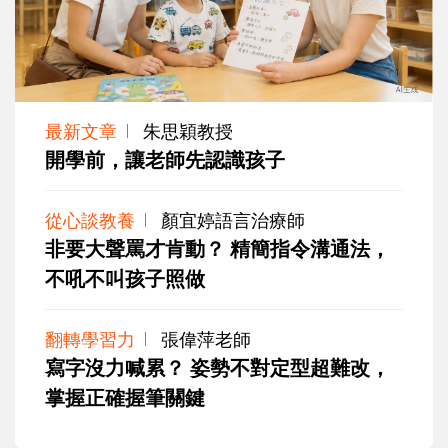
最新文章
朱思穎教授
開學前，讓老師先認識孩子
從心談教養
顏宜婷語言治療師
非要大聲罵才肯動？ 精簡指令溝通法，
不吼不叫孩子照做
翻轉學習力
張偉萍老師
寫字沒力喊累？ 姿勢不對定型超難改，
掌握正確握筆關鍵