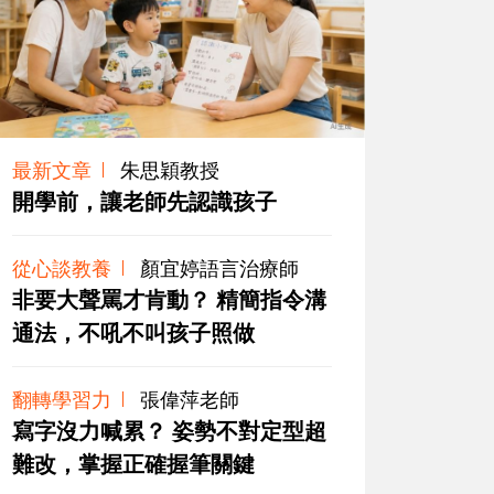
最新文章
朱思穎教授
開學前，讓老師先認識孩子
從心談教養
顏宜婷語言治療師
非要大聲罵才肯動？ 精簡指令溝
通法，不吼不叫孩子照做
翻轉學習力
張偉萍老師
寫字沒力喊累？ 姿勢不對定型超
難改，掌握正確握筆關鍵