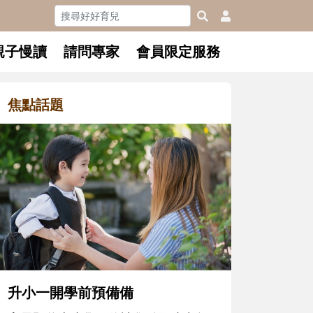
親子慢讀
請問專家
會員限定服務
焦點話題
和孩子一
懂父親的
沒有人天
在一次次
著孩子一
體遊戲，
決問題的
升小一開學前預備備
同的模樣