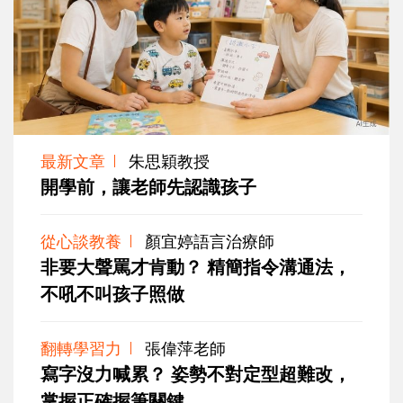
最新文章
朱思穎教授
開學前，讓老師先認識孩子
從心談教養
顏宜婷語言治療師
非要大聲罵才肯動？ 精簡指令溝通法，
不吼不叫孩子照做
翻轉學習力
張偉萍老師
寫字沒力喊累？ 姿勢不對定型超難改，
掌握正確握筆關鍵