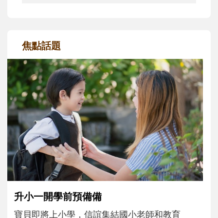
焦點話題
和孩子一起長大的那個男人│讀懂父親的
不同模樣
沒有人天生就擅長當爸爸！男人總是在一次
次「前所未有」的體驗中，跟著孩子一起長
大。從給予安全感的肢體遊戲，到獨立自
主、角色認同及解決問題的能力養成。爸爸
正嘗試用不同的模樣，參與孩子每個重要的
成長歷程。