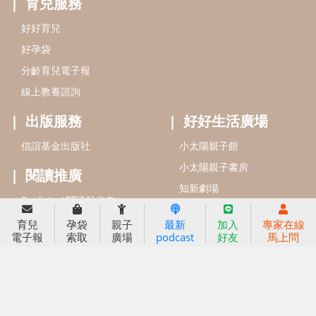
信誼基金會
附設幼兒園
信誼兒童發展國際研討會
實驗幼兒園
2022信誼年度報告
小袋鼠幼師網
2023信誼年度報告
2024信誼年度報告
2025信誼年度報告
育兒服務
育兒
孕袋
親子
最新
加入
專家在線
好好育兒
電子報
索取
廣場
podcast
好友
馬上問
好孕袋
分齡育兒電子報
線上教養諮詢