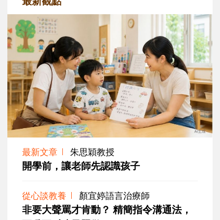
最新觀點
最新文章
朱思穎教授
開學前，讓老師先認識孩子
從心談教養
顏宜婷語言治療師
非要大聲罵才肯動？ 精簡指令溝通法，