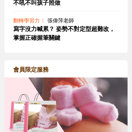
不吼不叫孩子照做
翻轉學習力
張偉萍老師
寫字沒力喊累？ 姿勢不對定型超難改，
掌握正確握筆關鍵
會員限定服務