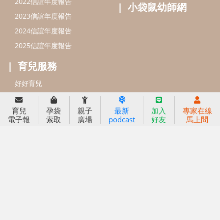
信誼基金會
附設幼兒園
育兒
孕袋
親子
最新
加入
專家在線
電子報
索取
廣場
podcast
好友
馬上問
信誼兒童發展國際研討會
實驗幼兒園
2022信誼年度報告
小袋鼠幼師網
2023信誼年度報告
2024信誼年度報告
2025信誼年度報告
育兒服務
好好育兒