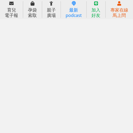
育兒
孕袋
親子
最新
加入
專家在線
好好育兒
電子報
索取
廣場
podcast
好友
馬上問
好孕袋
分齡育兒電子報
線上教養諮詢
出版服務
好好生活廣場
信誼基金出版社
小太陽親子館
小太陽親子書房
閱讀推廣
知新劇場
Bookstart閱讀起步走
農人餐桌
信誼幼兒文學獎
Green & Safe
信誼兒童動畫獎
小袋鼠說故事劇團
service@hsin-yi.org.tw
信誼好好育兒
小太陽親子館
小太陽親子書房