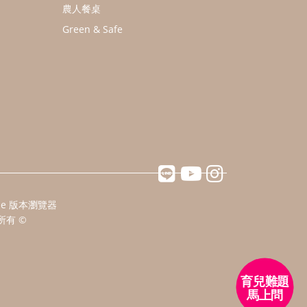
農人餐桌
Green & Safe
ome 版本瀏覽器
所有 ©
育兒難題
馬上問