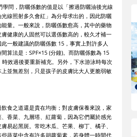
門學問，防曬係數的值是以「擦過防曬油後光線
油光線照射多久會紅」為分母求出的，因此
防曬
的能量。一般來說，防曬係數愈高，其中的藥物
皮膚健康的人固然可以選係數高的，較久才補一
此一般建議的防曬係數 15，事實上對許多人
法是：SPF×15 (分鐘)。而防曬係數為 15
時，時效過後要重新補充。另外，下水游泳時每次
本上並無差別，只是孩子的皮膚比大人更脆弱敏
飲食之道還是貴在均衡；對皮膚保養來說，家
菜、香菜、九層塔、紅蘿蔔，因為它們屬於感光
皮膚易起黑斑。常吃木瓜、芒果、柳丁、橘子、
這些蔬菜中含有許多胡蘿蔔素，若身體一時間代