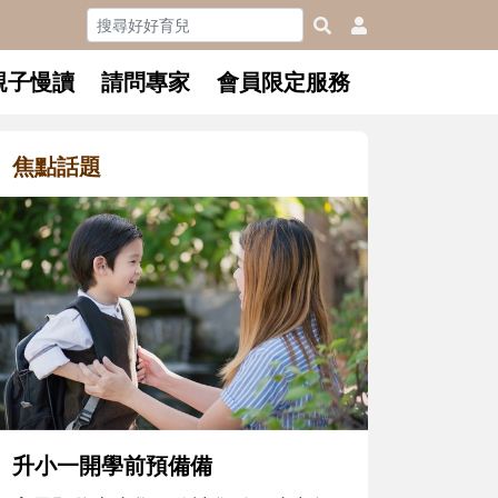
親子慢讀
請問專家
會員限定服務
焦點話題
和孩子一起長大的那個男人│讀
懂父親的不同模樣
沒有人天生就擅長當爸爸！男人總是
在一次次「前所未有」的體驗中，跟
著孩子一起長大。從給予安全感的肢
體遊戲，到獨立自主、角色認同及解
決問題的能力養成。爸爸正嘗試用不
同的模樣，參與孩子每個重要的成長