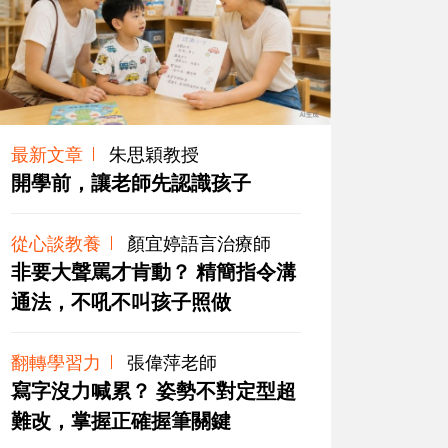
最新文章
朱思穎教授
開學前，讓老師先認識孩子
從心談教養
顏宜婷語言治療師
非要大聲罵才肯動？ 精簡指令溝
通法，不吼不叫孩子照做
翻轉學習力
張偉萍老師
寫字沒力喊累？ 姿勢不對定型超
難改，掌握正確握筆關鍵