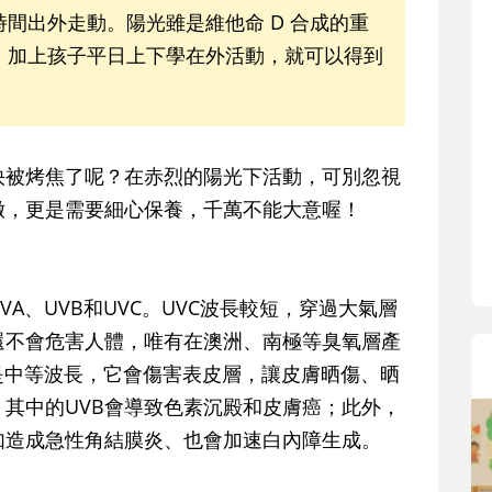
寶貝即將上小學，信誼集結國小老師
間出外走動。陽光雖是維他命 D 合成的重
和教育專家的建議，從孩子的學習、
，加上孩子平日上下學在外活動，就可以得到
生活及團體適應等預備能力做起，幫
助您陪伴孩子做好入學準備，還有國
小教導主任帶爸媽提前了解小一校園
生活與課業學習，無痛銜接上小學。
被烤焦了呢？在赤烈的陽光下活動，可別忽視
嫩，更是需要細心保養，千萬不能大意喔！
、UVB和UVC。UVC波長較短，穿過大氣層
還不會危害人體，唯有在澳洲、南極等臭氧層產
B是中等波長，它會傷害表皮層，讓皮膚晒傷、晒
其中的UVB會導致色素沉殿和皮膚癌；此外，
如造成急性角結膜炎、也會加速白內障生成。