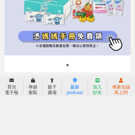
信誼基金會
附設幼兒園
信誼兒童發展國際研討會
實驗幼兒園
2022信誼年度報告
小袋鼠幼師網
2023信誼年度報告
2024信誼年度報告
2025信誼年度報告
育兒服務
育兒
孕袋
親子
最新
加入
專家在線
好好育兒
電子報
索取
廣場
podcast
好友
馬上問
好孕袋
分齡育兒電子報
線上教養諮詢
出版服務
好好生活廣場