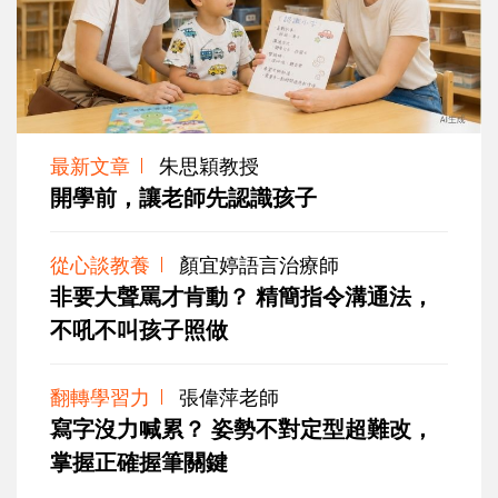
最新文章
朱思穎教授
開學前，讓老師先認識孩子
從心談教養
顏宜婷語言治療師
非要大聲罵才肯動？ 精簡指令溝通法，
不吼不叫孩子照做
翻轉學習力
張偉萍老師
寫字沒力喊累？ 姿勢不對定型超難改，
掌握正確握筆關鍵