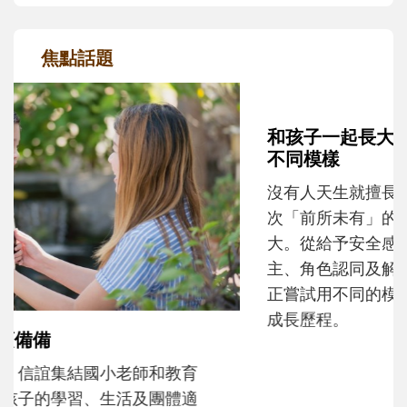
焦點話題
和孩子一起長大的那個男人│讀懂父親的
不同模樣
沒有人天生就擅長當爸爸！男人總是在一次