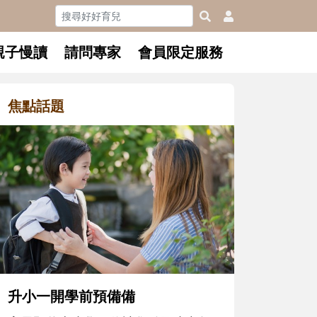
親子慢讀
請問專家
會員限定服務
焦點話題
和孩子一起長大的那個男人│讀
懂父親的不同模樣
沒有人天生就擅長當爸爸！男人總是
在一次次「前所未有」的體驗中，跟
著孩子一起長大。從給予安全感的肢
體遊戲，到獨立自主、角色認同及解
決問題的能力養成。爸爸正嘗試用不
同的模樣，參與孩子每個重要的成長