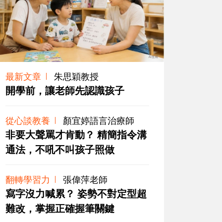
最新文章
朱思穎教授
開學前，讓老師先認識孩子
從心談教養
顏宜婷語言治療師
非要大聲罵才肯動？ 精簡指令溝
通法，不吼不叫孩子照做
翻轉學習力
張偉萍老師
寫字沒力喊累？ 姿勢不對定型超
難改，掌握正確握筆關鍵