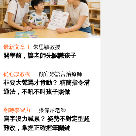
最新文章
朱思穎教授
開學前，讓老師先認識孩子
從心談教養
顏宜婷語言治療師
非要大聲罵才肯動？ 精簡指令溝
通法，不吼不叫孩子照做
翻轉學習力
張偉萍老師
寫字沒力喊累？ 姿勢不對定型超
難改，掌握正確握筆關鍵