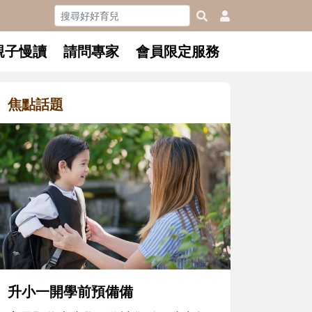
親子慢讀
請問專家
會員限定服務
焦點話題
和孩子一起長大的那個男人│讀
懂父親的不同模樣
沒有人天生就擅長當爸爸！男人總是
在一次次「前所未有」的體驗中，跟
著孩子一起長大。從給予安全感的肢
體遊戲，到獨立自主、角色認同及解
決問題的能力養成。爸爸正嘗試用不
同的模樣，參與孩子每個重要的成長