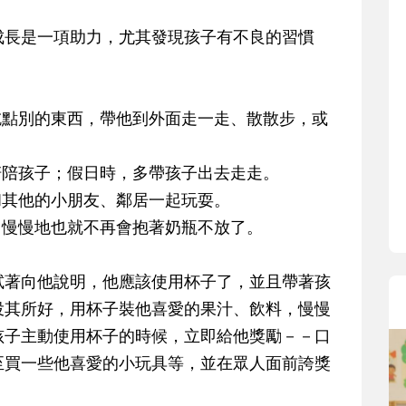
寶貝即將上小學，信誼集結國小老師
和教育專家的建議，從孩子的學習、
成長是一項助力，尤其發現孩子有不良的習慣
生活及團體適應等預備能力做起，幫
助您陪伴孩子做好入學準備，還有國
小教導主任帶爸媽提前了解小一校園
吃點別的東西，帶他到外面走一走、散散步，或
生活與課業學習，無痛銜接上小學。
陪陪孩子；假日時，多帶孩子出去走走。
和其他的小朋友、鄰居一起玩耍。
，慢慢地也就不再會抱著奶瓶不放了。
試著向他說明，他應該使用杯子了，並且帶著孩
投其所好，用杯子裝他喜愛的果汁、飲料，慢慢
孩子主動使用杯子的時候，立即給他獎勵－－口
至買一些他喜愛的小玩具等，並在眾人面前誇獎