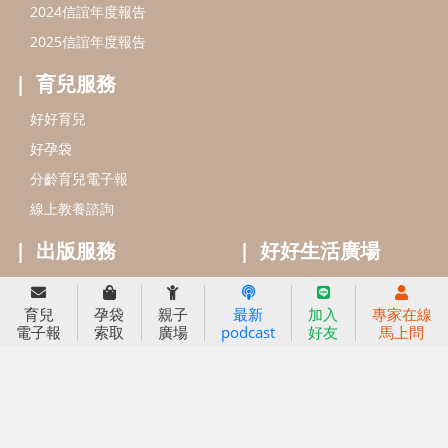
信誼基金出版社
小太陽親子館
小太陽親子書房
閱讀推廣
知新劇場
Bookstart閱讀起步走
農人餐桌
信誼幼兒文學獎
Green & Safe
信誼兒童動畫獎
小袋鼠說故事劇團
service@hsin-yi.org.tw
信誼好好育兒
小太陽親子館
小太陽親子書房
育兒
孕袋
親子
最新
加入
專家在線
(02)2396-5305轉2345 (週一～週五 9:00～18:00)
電子報
索取
廣場
podcast
好友
馬上問
認識信誼
合作洽談
智慧財產權聲明
本網站建議使用IE9(含以上)或 Google Chrome 版本瀏覽器
信誼基金會/上誼文化實業股份有限公司 版權所有 ©