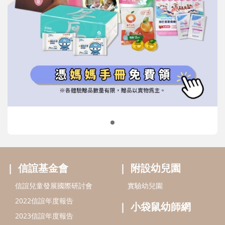
信誼基金會
附設幼兒園
信誼兒童發展國際研討會
實驗幼兒園
2022信誼年度報告
小袋鼠幼師網
2023信誼年度報告
2024信誼年度報告
2025信誼年度報告
育兒服務
好好育兒
好孕袋
分齡育兒電子報
線上教養諮詢
出版服務
好好生活廣場