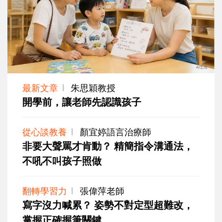
最新文章
朱思穎教授
開學前，讓老師先認識孩子
從心談教養
顏宜婷語言治療師
非要大聲罵才肯動？ 精簡指令溝通法，
不吼不叫孩子照做
翻轉學習力
張偉萍老師
寫字沒力喊累？ 姿勢不對定型超難改，
掌握正確握筆關鍵