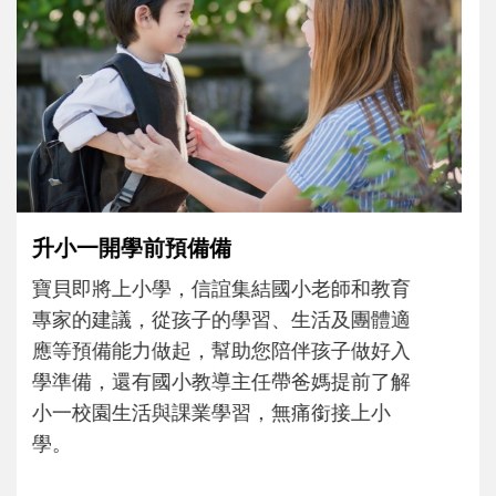
和孩子一起長大的那個男人│讀懂父親的
不同模樣
沒有人天生就擅長當爸爸！男人總是在一次
次「前所未有」的體驗中，跟著孩子一起長
大。從給予安全感的肢體遊戲，到獨立自
主、角色認同及解決問題的能力養成。爸爸
正嘗試用不同的模樣，參與孩子每個重要的
成長歷程。