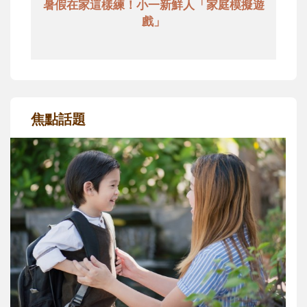
暑假在家這樣練！小一新鮮人「家庭模擬遊
戲」
焦點話題