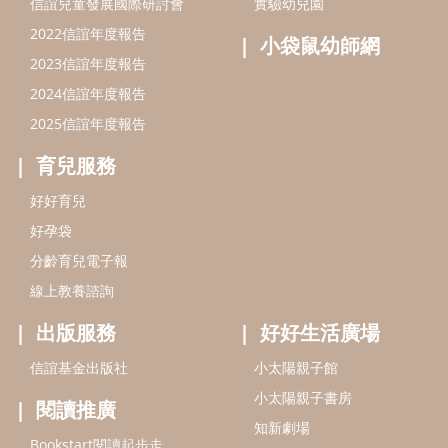
分齡育兒電子報
線上教養諮詢
出版服務
好好生活廣場
信誼基金出版社
小太陽親子館
小太陽親子書房
閱讀推廣
知新劇場
Bookstart閱讀起步走
農人餐桌
信誼幼兒文學獎
Green & Safe
信誼兒童動畫獎
小袋鼠說故事劇團
service@hsin-yi.org.tw
信誼好好育兒
小太陽親子館
小太陽親子書房
(02)2396-5305轉2345 (週一～週五 9:00～18:00)
認識信誼
合作洽談
智慧財產權聲明