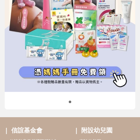
信誼基金會
附設幼兒園
信誼兒童發展國際研討會
實驗幼兒園
2022信誼年度報告
小袋鼠幼師網
2023信誼年度報告
2024信誼年度報告
2025信誼年度報告
育兒服務
好好育兒
好孕袋