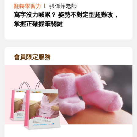
翻轉學習力
張偉萍老師
寫字沒力喊累？ 姿勢不對定型超難改，
掌握正確握筆關鍵
會員限定服務