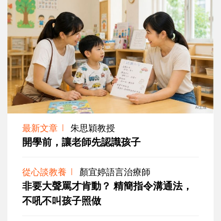
最新文章
朱思穎教授
開學前，讓老師先認識孩子
從心談教養
顏宜婷語言治療師
非要大聲罵才肯動？ 精簡指令溝通法，
不吼不叫孩子照做