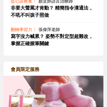
從心談教養
顏宜婷語言治療師
非要大聲罵才肯動？ 精簡指令溝通法，
不吼不叫孩子照做
翻轉學習力
張偉萍老師
寫字沒力喊累？ 姿勢不對定型超難改，
掌握正確握筆關鍵
會員限定服務