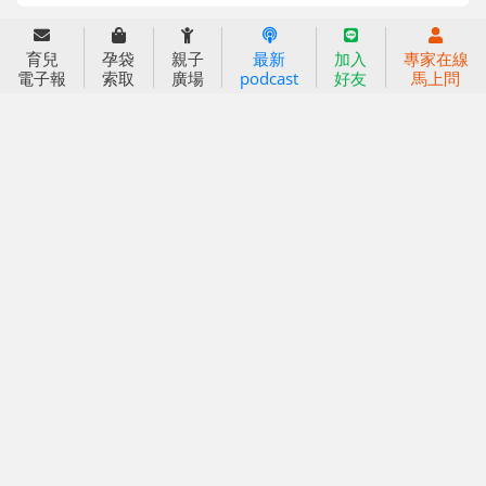
育兒服務
育兒
孕袋
親子
最新
加入
專家在線
好好育兒
電子報
索取
廣場
podcast
好友
馬上問
好孕袋
分齡育兒電子報
線上教養諮詢
出版服務
好好生活廣場
信誼基金出版社
小太陽親子館
小太陽親子書房
閱讀推廣
知新劇場
Bookstart閱讀起步走
農人餐桌
信誼幼兒文學獎
Green & Safe
信誼兒童動畫獎
小袋鼠說故事劇團
service@hsin-yi.org.tw