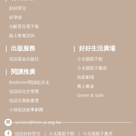
好好育兒
好孕袋
分齡育兒電子報
線上教養諮詢
出版服務
好好生活廣場
信誼基金出版社
小太陽親子館
小太陽親子書房
閱讀推廣
知新劇場
Bookstart閱讀起步走
農人餐桌
信誼幼兒文學獎
Green & Safe
信誼兒童動畫獎
小袋鼠說故事劇團
service@hsin-yi.org.tw
信誼好好育兒
小太陽親子館
小太陽親子書房