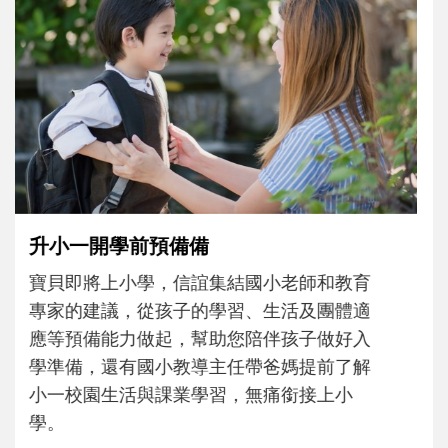
和孩子一起長大的那個男人│讀懂父親的
不同模樣
沒有人天生就擅長當爸爸！男人總是在一次
次「前所未有」的體驗中，跟著孩子一起長
大。從給予安全感的肢體遊戲，到獨立自
主、角色認同及解決問題的能力養成。爸爸
正嘗試用不同的模樣，參與孩子每個重要的
成長歷程。