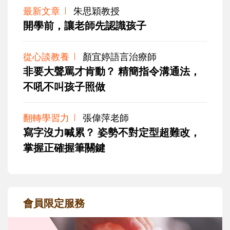
最新文章
朱思穎教授
開學前，讓老師先認識孩子
從心談教養
顏宜婷語言治療師
非要大聲罵才肯動？ 精簡指令溝通法，
不吼不叫孩子照做
翻轉學習力
張偉萍老師
寫字沒力喊累？ 姿勢不對定型超難改，
掌握正確握筆關鍵
會員限定服務