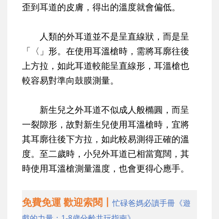
歪到耳道的皮膚，得出的溫度就會偏低。
人類的外耳道並不是呈直線狀，而是呈
「〈」形。在使用耳溫槍時，需將耳廓往後
上方拉，如此耳道較能呈直線形，耳溫槍也
較容易對準向鼓膜測量。
新生兒之外耳道不似成人般橢圓，而呈
一裂隙形，故對新生兒使用耳溫槍時，宜將
其耳廓往後下方拉，如此較易測得正確的溫
度。至二歲時，小兒外耳道已相當寬闊，其
時使用耳溫槍測量溫度，也會更得心應手。
免費免運 歡迎索閱丨
忙碌爸媽必讀手冊《遊
戲的力量：1-8歲分齡共玩指南》