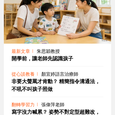
最新文章
朱思穎教授
開學前，讓老師先認識孩子
從心談教養
顏宜婷語言治療師
非要大聲罵才肯動？ 精簡指令溝通法，
不吼不叫孩子照做
翻轉學習力
張偉萍老師
寫字沒力喊累？ 姿勢不對定型超難改，