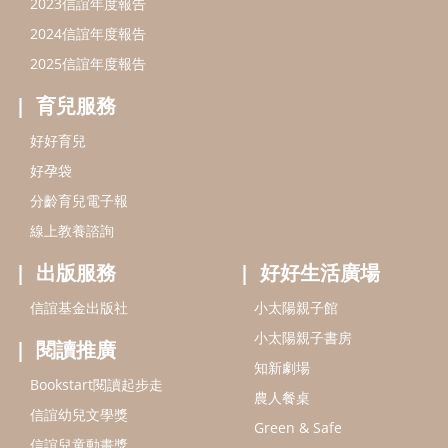
出版服務
好好生活廣場
信誼基金出版社
小太陽親子館
小太陽親子書房
閱讀推廣
知新劇場
Bookstart閱讀起步走
農人餐桌
信誼幼兒文學獎
Green & Safe
信誼兒童動畫獎
小袋鼠說故事劇團
service@hsin-yi.org.tw
信誼好好育兒
小太陽親子館
小太陽親子書房
(02)2396-5305轉2345 (週一～週五 9:00～18:00)
認識信誼
合作洽談
智慧財產權聲明
本網站建議使用IE9(含以上)或 Google Chrome 版本瀏覽器