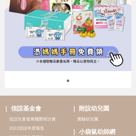
信誼基金會
附設幼兒園
信誼兒童發展國際研討會
實驗幼兒園
2022信誼年度報告
小袋鼠幼師網
2023信誼年度報告
2024信誼年度報告
2025信誼年度報告
育兒服務
好好育兒
好孕袋
分齡育兒電子報
線上教養諮詢