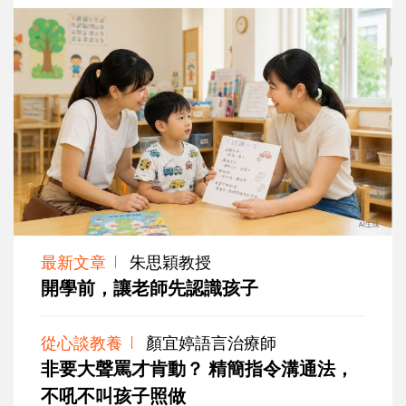
最新文章
朱思穎教授
開學前，讓老師先認識孩子
從心談教養
顏宜婷語言治療師
非要大聲罵才肯動？ 精簡指令溝通法，
不吼不叫孩子照做