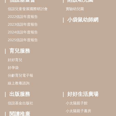
好孕袋
分齡育兒電子報
線上教養諮詢
出版服務
好好生活廣場
信誼基金出版社
小太陽親子館
小太陽親子書房
閱讀推廣
知新劇場
Bookstart閱讀起步走
農人餐桌
信誼幼兒文學獎
Green & Safe
信誼兒童動畫獎
小袋鼠說故事劇團
service@hsin-yi.org.tw
信誼好好育兒
小太陽親子館
小太陽親子書房
(02)2396-5305轉2345 (週一～週五 9:00～18:00)