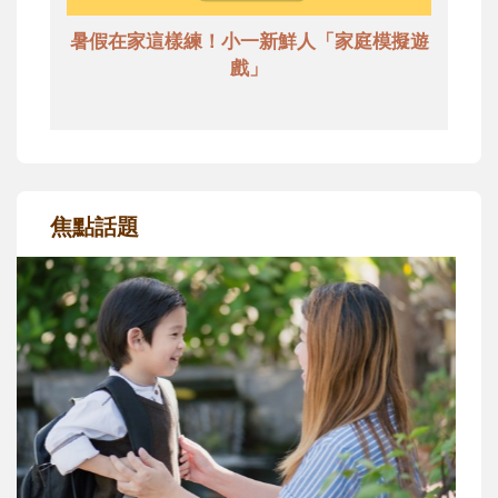
暑假在家這樣練！小一新鮮人「家庭模擬遊
戲」
焦點話題