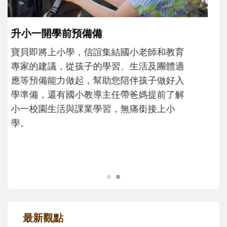
和孩子一起長大的那個男人│讀懂父親的
不同模樣
沒有人天生就擅長當爸爸！男人總是在一次
次「前所未有」的體驗中，跟著孩子一起長
大。從給予安全感的肢體遊戲，到獨立自
主、角色認同及解決問題的能力養成。爸爸
正嘗試用不同的模樣，參與孩子每個重要的
成長歷程。
最新觀點