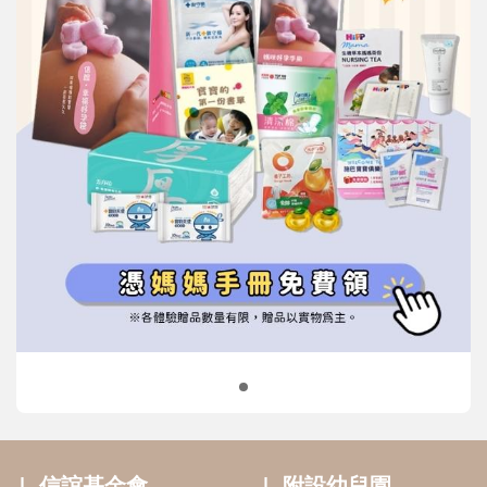
信誼基金會
附設幼兒園
信誼兒童發展國際研討會
實驗幼兒園
2022信誼年度報告
小袋鼠幼師網
2023信誼年度報告
2024信誼年度報告
2025信誼年度報告
育兒服務
好好育兒