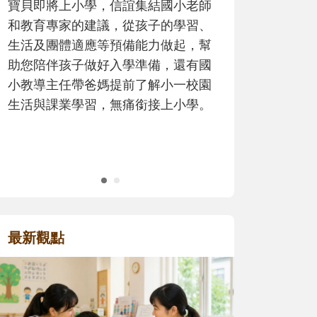
老師
歷程。
習、
，幫
有國
校園
學。
最新觀點