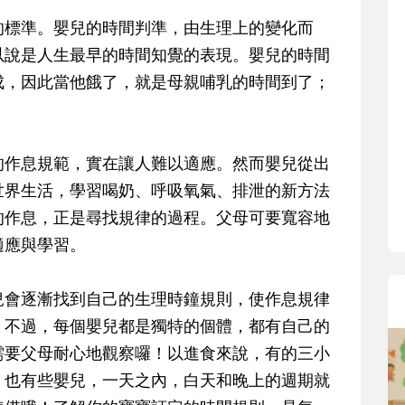
寶貝即將上小學，信誼集結國小
的標準。嬰兒的時間判準，由生理上的變化而
和教育專家的建議，從孩子的學
以說是人生最早的時間知覺的表現。嬰兒的時間
生活及團體適應等預備能力做起
成，因此當他餓了，就是母親哺乳的時間到了；
助您陪伴孩子做好入學準備，還
小教導主任帶爸媽提前了解小一
生活與課業學習，無痛銜接上小
的作息規範，實在讓人難以適應。然而嬰兒從出
世界生活，學習喝奶、呼吸氧氣、排泄的新方法
的作息，正是尋找規律的過程。父母可要寬容地
適應與學習。
兒會逐漸找到自己的生理時鐘規則，使作息規律
。不過，每個嬰兒都是獨特的個體，都有自己的
需要父母耐心地觀察囉！以進食來說，有的三小
，也有些嬰兒，一天之內，白天和晚上的週期就