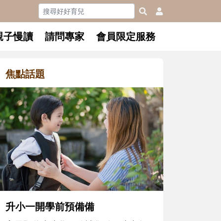
親子慢讀
請問專家
會員限定服務
焦點話題
和孩子一起長大的那個男人│讀
懂父親的不同模樣
沒有人天生就擅長當爸爸！男人總是
在一次次「前所未有」的體驗中，跟
著孩子一起長大。從給予安全感的肢
體遊戲，到獨立自主、角色認同及解
決問題的能力養成。爸爸正嘗試用不
同的模樣，參與孩子每個重要的成長