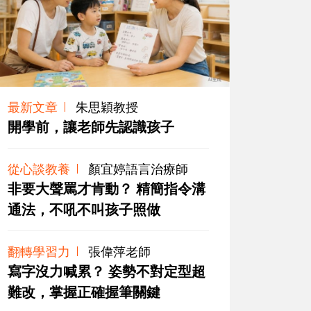
最新文章
朱思穎教授
開學前，讓老師先認識孩子
從心談教養
顏宜婷語言治療師
非要大聲罵才肯動？ 精簡指令溝
通法，不吼不叫孩子照做
翻轉學習力
張偉萍老師
寫字沒力喊累？ 姿勢不對定型超
難改，掌握正確握筆關鍵