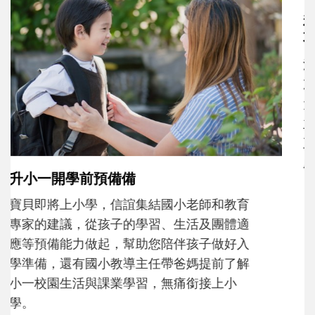
和孩子一起長大的那個男人│讀懂父親的
不同模樣
沒有人天生就擅長當爸爸！男人總是在一次
次「前所未有」的體驗中，跟著孩子一起長
大。從給予安全感的肢體遊戲，到獨立自
主、角色認同及解決問題的能力養成。爸爸
正嘗試用不同的模樣，參與孩子每個重要的
成長歷程。