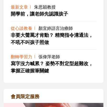
最新文章
朱思穎教授
開學前，讓老師先認識孩子
從心談教養
顏宜婷語言治療師
非要大聲罵才肯動？ 精簡指令溝通法，
不吼不叫孩子照做
翻轉學習力
張偉萍老師
寫字沒力喊累？ 姿勢不對定型超難改，
掌握正確握筆關鍵
會員限定服務