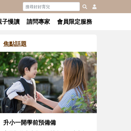
親子慢讀
請問專家
會員限定服務
焦點話題
和孩子一起長大的那個男人│讀
懂父親的不同模樣
沒有人天生就擅長當爸爸！男人總是
在一次次「前所未有」的體驗中，跟
著孩子一起長大。從給予安全感的肢
體遊戲，到獨立自主、角色認同及解
決問題的能力養成。爸爸正嘗試用不
同的模樣，參與孩子每個重要的成長