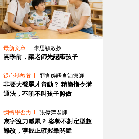
最新文章
朱思穎教授
開學前，讓老師先認識孩子
從心談教養
顏宜婷語言治療師
非要大聲罵才肯動？ 精簡指令溝
通法，不吼不叫孩子照做
翻轉學習力
張偉萍老師
寫字沒力喊累？ 姿勢不對定型超
難改，掌握正確握筆關鍵