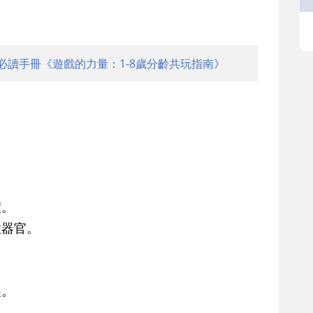
必讀手冊《遊戲的力量：1-8歲分齡共玩指南》
。
度。
器官。
。
展。