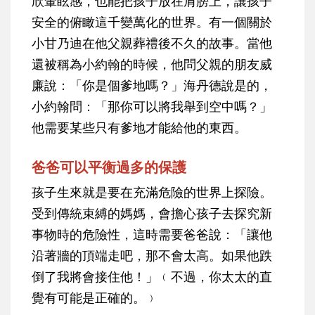
欣暈眩感，也能把孩子放在肩膀上，讓孩子
安全的俯瞰這千變萬化的世界。有一個關於
小甘乃迪在他父親葬禮後不久的故事。當他
還被稱為小約翰的時候，他問父親的朋友威
廉說：「你是個爹地嗎？」海丹德說是的，
小約翰問：「那你可以將我舉到空中嗎？」
他需要某些只有爹地才能給他的東西。
爸爸可以平衡過多的保護
孩子生來就是要在充滿危險的世界上探險。
受到傳統束縛的媽媽，會擔心孩子去探究新
事物時的危險性，這時需要爸爸說：「讓他
沿著牆的頂端走吧，那不會太高。如果他跌
倒了我將會接住他！」﹙不過，你太太的直
覺有可能是正確的。﹚