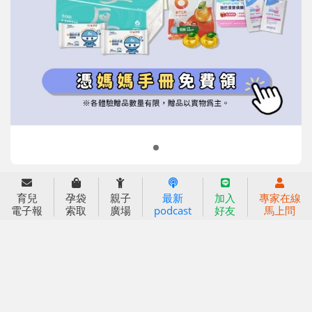
信誼基金會
附設幼兒園
信誼兒童發展國際研討會
實驗幼兒園
2022信誼年度報告
小袋鼠幼師網
2023信誼年度報告
2024信誼年度報告
2025信誼年度報告
育兒服務
好好育兒
育兒
孕袋
親子
最新
加入
專家在線
電子報
索取
廣場
podcast
好友
馬上問
好孕袋
分齡育兒電子報
線上教養諮詢
出版服務
好好生活廣場