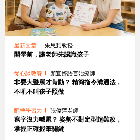
最新文章
朱思穎教授
開學前，讓老師先認識孩子
從心談教養
顏宜婷語言治療師
非要大聲罵才肯動？ 精簡指令溝通法，
不吼不叫孩子照做
翻轉學習力
張偉萍老師
寫字沒力喊累？ 姿勢不對定型超難改，
掌握正確握筆關鍵