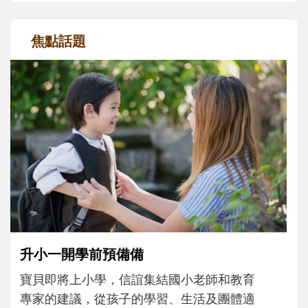
焦點話題
和孩子一起長大的那個男人│讀懂父親的
不同模樣
沒有人天生就擅長當爸爸！男人總是在一次