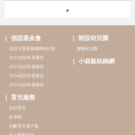
2025信誼年度報告
育兒服務
好好育兒
好孕袋
分齡育兒電子報
線上教養諮詢
出版服務
好好生活廣場
信誼基金出版社
小太陽親子館
小太陽親子書房
閱讀推廣
知新劇場
Bookstart閱讀起步走
農人餐桌
信誼幼兒文學獎
Green & Safe
信誼兒童動畫獎
小袋鼠說故事劇團