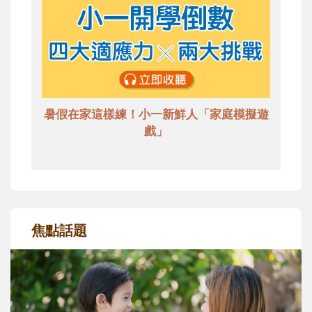
暑假在家這樣練！小一新鮮人「家庭模擬遊
戲」
焦點話題
和孩子一起長大的那個男人│讀懂父親的
不同模樣