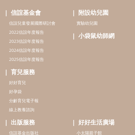
好好育兒
好孕袋
分齡育兒電子報
線上教養諮詢
出版服務
好好生活廣場
信誼基金出版社
小太陽親子館
小太陽親子書房
閱讀推廣
知新劇場
Bookstart閱讀起步走
農人餐桌
信誼幼兒文學獎
Green & Safe
信誼兒童動畫獎
小袋鼠說故事劇團
service@hsin-yi.org.tw
信誼好好育兒
小太陽親子館
小太陽親子書房