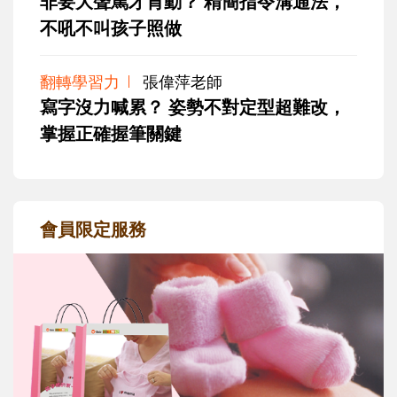
非要大聲罵才肯動？ 精簡指令溝通法，
不吼不叫孩子照做
翻轉學習力
張偉萍老師
寫字沒力喊累？ 姿勢不對定型超難改，
掌握正確握筆關鍵
會員限定服務