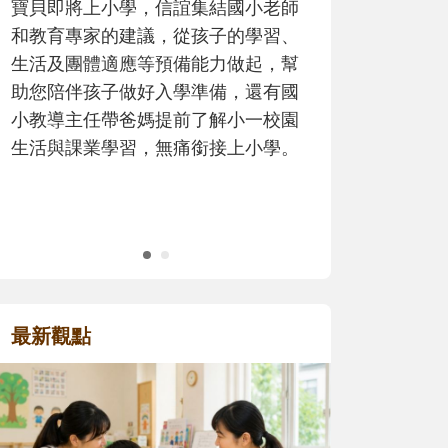
師
歷程。
、
幫
國
園
。
最新觀點