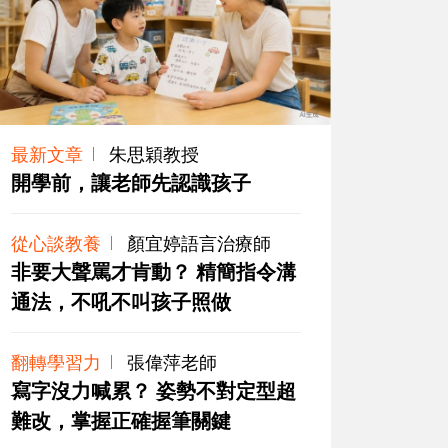
最新文章
朱思穎教授
開學前，讓老師先認識孩子
從心談教養
顏宜婷語言治療師
非要大聲罵才肯動？ 精簡指令溝
通法，不吼不叫孩子照做
翻轉學習力
張偉萍老師
寫字沒力喊累？ 姿勢不對定型超
難改，掌握正確握筆關鍵