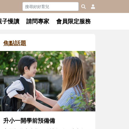
親子慢讀
請問專家
會員限定服務
焦點話題
和孩子一起長大的那個男人│讀
懂父親的不同模樣
沒有人天生就擅長當爸爸！男人總是
在一次次「前所未有」的體驗中，跟
著孩子一起長大。從給予安全感的肢
體遊戲，到獨立自主、角色認同及解
決問題的能力養成。爸爸正嘗試用不
同的模樣，參與孩子每個重要的成長