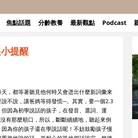
焦點話題
分齡教養
最新觀點
Podcast
展小提醒
每天，都等著聽見他何時又會迸出什麼新詞彙來
說不說，讓爸媽等得發慌─。其實，要一個2.3
；但因為初學說話的孩子，在發音、選詞、運
上沒有那麼順口，所以，斷斷續續地，聽起來倒
升小一開學前預備備
！因為你的孩子還在學說話呢！不妨鼓勵孩子慢