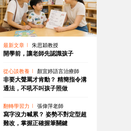
最新文章
朱思穎教授
開學前，讓老師先認識孩子
從心談教養
顏宜婷語言治療師
非要大聲罵才肯動？ 精簡指令溝
通法，不吼不叫孩子照做
翻轉學習力
張偉萍老師
寫字沒力喊累？ 姿勢不對定型超
難改，掌握正確握筆關鍵