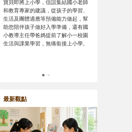
師
歷程。
、
幫
國
園
。
最新觀點