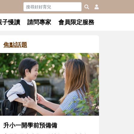
親子慢讀
請問專家
會員限定服務
焦點話題
和孩子一起長大的那個男人│讀
懂父親的不同模樣
沒有人天生就擅長當爸爸！男人總是
在一次次「前所未有」的體驗中，跟
著孩子一起長大。從給予安全感的肢
體遊戲，到獨立自主、角色認同及解
決問題的能力養成。爸爸正嘗試用不
同的模樣，參與孩子每個重要的成長