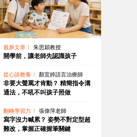
最新文章
朱思穎教授
開學前，讓老師先認識孩子
從心談教養
顏宜婷語言治療師
非要大聲罵才肯動？ 精簡指令溝
通法，不吼不叫孩子照做
翻轉學習力
張偉萍老師
寫字沒力喊累？ 姿勢不對定型超
難改，掌握正確握筆關鍵