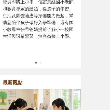
師
歷程。
、
幫
國
園
。
最新觀點