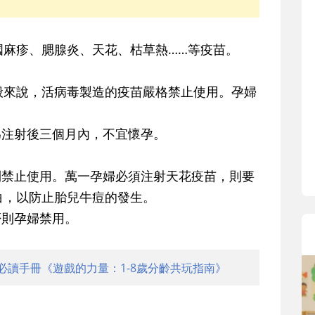
寶貝即將上小學，信誼集結國小老
和教育專家的建議，從孩子的學習
生活及團體適應等預備能力做起，
國麻疹、腮腺炎、天花、枯草熱……等疫苗。
助您陪伴孩子做好入學準備，還有
小教導主任帶爸媽提前了解小一校
般來說，活病毒製造的疫苗嚴格禁止使用。孕婦
生活與課業學習，無痛銜接上小學
為注射後三個月內，不宜懷孕。
則禁止使用。萬一孕婦必須注射天花疫苗，則要
白，以防止胎兒牛痘的發生。
否則孕婦禁用。
必讀手冊《遊戲的力量：1-8歲分齡共玩指南》