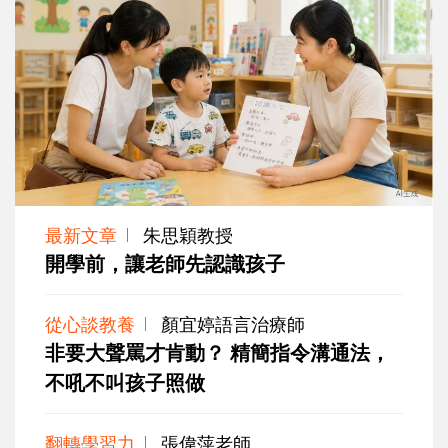
最新文章
朱思穎教授
開學前，讓老師先認識孩子
從心談教養
顏宜婷語言治療師
非要大聲罵才肯動？ 精簡指令溝通法，
不吼不叫孩子照做
翻轉學習力
張偉萍老師