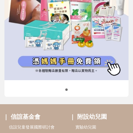
信誼基金會
附設幼兒園
信誼兒童發展國際研討會
實驗幼兒園
2022信誼年度報告
小袋鼠幼師網
2023信誼年度報告
2024信誼年度報告
2025信誼年度報告
育兒服務
好好育兒
好孕袋
分齡育兒電子報