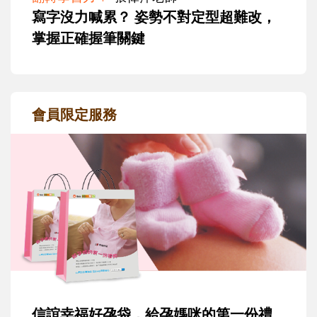
寫字沒力喊累？ 姿勢不對定型超難改，
掌握正確握筆關鍵
會員限定服務
信誼幸福好孕袋，給孕媽咪的第一份禮