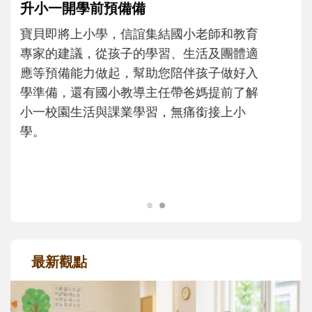
和孩子一起長大的那個男人│讀懂父親的
不同模樣
沒有人天生就擅長當爸爸！男人總是在一次
次「前所未有」的體驗中，跟著孩子一起長
大。從給予安全感的肢體遊戲，到獨立自
主、角色認同及解決問題的能力養成。爸爸
正嘗試用不同的模樣，參與孩子每個重要的
成長歷程。
最新觀點