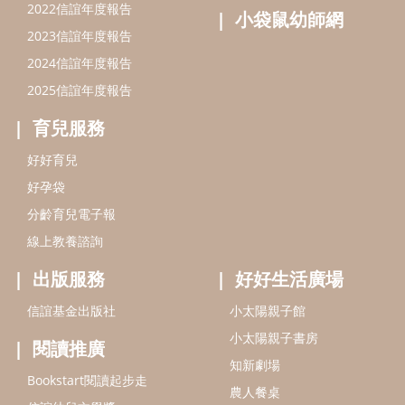
線上教養諮詢
出版服務
好好生活廣場
信誼基金出版社
小太陽親子館
小太陽親子書房
閱讀推廣
知新劇場
Bookstart閱讀起步走
農人餐桌
信誼幼兒文學獎
Green & Safe
信誼兒童動畫獎
小袋鼠說故事劇團
service@hsin-yi.org.tw
信誼好好育兒
小太陽親子館
小太陽親子書房
(02)2396-5305轉2345 (週一～週五 9:00～18:00)
認識信誼
合作洽談
智慧財產權聲明