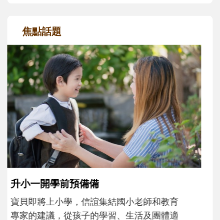
焦點話題
和孩子一起長大的那個男人│讀懂父親的
不同模樣
沒有人天生就擅長當爸爸！男人總是在一次