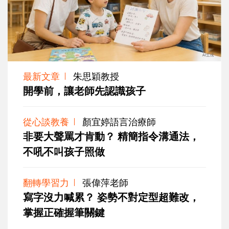
最新文章
朱思穎教授
開學前，讓老師先認識孩子
從心談教養
顏宜婷語言治療師
非要大聲罵才肯動？ 精簡指令溝通法，
不吼不叫孩子照做
翻轉學習力
張偉萍老師
寫字沒力喊累？ 姿勢不對定型超難改，
掌握正確握筆關鍵