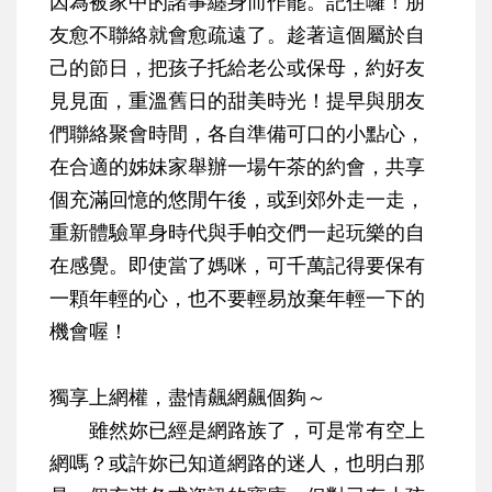
因為被家中的諸事纏身而作罷。記住囉！朋
友愈不聯絡就會愈疏遠了。趁著這個屬於自
己的節日，把孩子托給老公或保母，約好友
見見面，重溫舊日的甜美時光！提早與朋友
們聯絡聚會時間，各自準備可口的小點心，
在合適的姊妹家舉辦一場午茶的約會，共享
個充滿回憶的悠閒午後，或到郊外走一走，
重新體驗單身時代與手帕交們一起玩樂的自
在感覺
。即使當了媽咪，可千萬記得要保有
一顆年輕的心，也不要輕易放棄年輕一下的
機會喔！
獨享上網權，盡情飆網飆個夠～
雖然妳已經是網路族了，可是常有空上
網嗎？或許妳已知道網路的迷人，也明白那