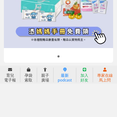
信誼基金會
附設幼兒園
信誼兒童發展國際研討會
實驗幼兒園
2022信誼年度報告
小袋鼠幼師網
2023信誼年度報告
2024信誼年度報告
2025信誼年度報告
育兒服務
育兒
孕袋
親子
最新
加入
專家在線
好好育兒
電子報
索取
廣場
podcast
好友
馬上問
好孕袋
分齡育兒電子報
線上教養諮詢
出版服務
好好生活廣場