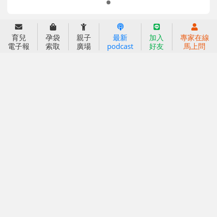
育兒服務
育兒
孕袋
親子
最新
加入
專家在線
好好育兒
電子報
索取
廣場
podcast
好友
馬上問
好孕袋
分齡育兒電子報
線上教養諮詢
出版服務
好好生活廣場
信誼基金出版社
小太陽親子館
小太陽親子書房
閱讀推廣
知新劇場
Bookstart閱讀起步走
農人餐桌
信誼幼兒文學獎
Green & Safe
信誼兒童動畫獎
小袋鼠說故事劇團