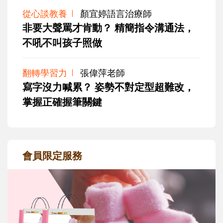
從心談教養
顏宜婷語言治療師
非要大聲罵才肯動？ 精簡指令溝通法，
不吼不叫孩子照做
翻轉學習力
張偉萍老師
寫字沒力喊累？ 姿勢不對定型超難改，
掌握正確握筆關鍵
會員限定服務