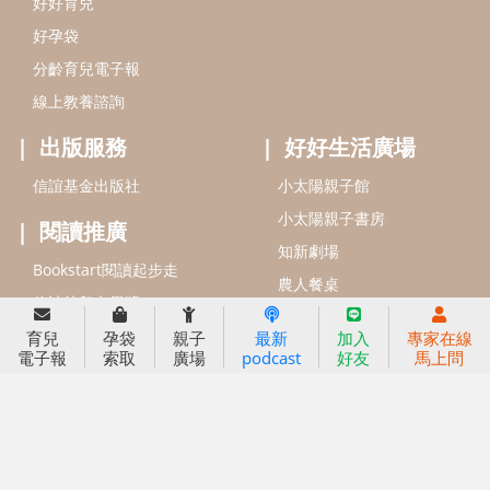
好好育兒
好孕袋
分齡育兒電子報
線上教養諮詢
出版服務
好好生活廣場
信誼基金出版社
小太陽親子館
小太陽親子書房
閱讀推廣
知新劇場
Bookstart閱讀起步走
農人餐桌
信誼幼兒文學獎
Green & Safe
信誼兒童動畫獎
育兒
孕袋
親子
最新
加入
專家在線
電子報
索取
廣場
podcast
好友
馬上問
小袋鼠說故事劇團
service@hsin-yi.org.tw
信誼好好育兒
小太陽親子館
小太陽親子書房