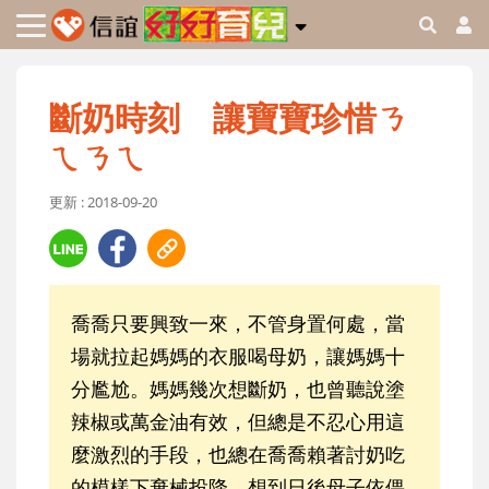
斷奶時刻 讓寶寶珍惜ㄋ
ㄟㄋㄟ
更新 : 2018-09-20
喬喬只要興致一來，不管身置何處，當
場就拉起媽媽的衣服喝母奶，讓媽媽十
分尷尬。媽媽幾次想斷奶，也曾聽說塗
辣椒或萬金油有效，但總是不忍心用這
麼激烈的手段，也總在喬喬賴著討奶吃
的模樣下棄械投降，想到日後母子依偎