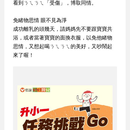
看到ㄋㄟㄋㄟ「受傷」，博取同情。
免睹物思情 眼不見為淨
成功離乳的頭幾天，請媽媽先不要跟寶寶共
浴，或者當著寶寶的面換衣服，以免他睹物
思情，又想起喝ㄋㄟㄋㄟ的美好，又吵鬧起
來了喔！