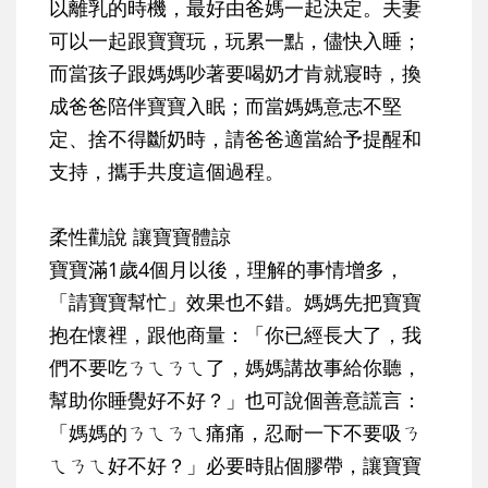
以離乳的時機，最好由爸媽一起決定。夫妻
可以一起跟寶寶玩，玩累一點，儘快入睡；
而當孩子跟媽媽吵著要喝奶才肯就寢時，換
成爸爸陪伴寶寶入眠；而當媽媽意志不堅
定、捨不得斷奶時，請爸爸適當給予提醒和
支持，攜手共度這個過程。
柔性勸說 讓寶寶體諒
寶寶滿1歲4個月以後，理解的事情增多，
「請寶寶幫忙」效果也不錯。媽媽先把寶寶
抱在懷裡，跟他商量：「你已經長大了，我
們不要吃ㄋㄟㄋㄟ了，媽媽講故事給你聽，
幫助你睡覺好不好？」也可說個善意謊言：
「媽媽的ㄋㄟㄋㄟ痛痛，忍耐一下不要吸ㄋ
ㄟㄋㄟ好不好？」必要時貼個膠帶，讓寶寶