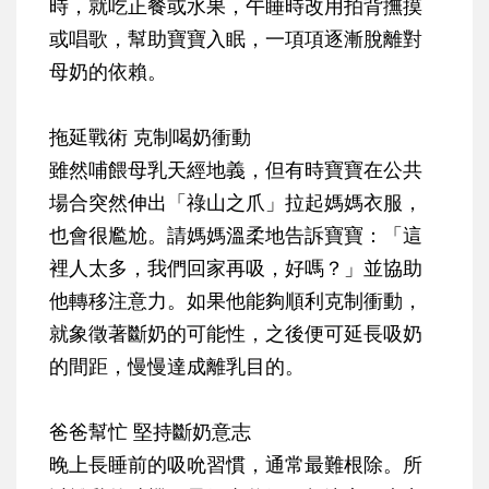
時，就吃正餐或水果，午睡時改用拍背撫摸
或唱歌，幫助寶寶入眠，一項項逐漸脫離對
母奶的依賴。
拖延戰術 克制喝奶衝動
雖然哺餵母乳天經地義，但有時寶寶在公共
場合突然伸出「祿山之爪」拉起媽媽衣服，
也會很尷尬。請媽媽溫柔地告訴寶寶：「這
裡人太多，我們回家再吸，好嗎？」並協助
他轉移注意力。如果他能夠順利克制衝動，
就象徵著斷奶的可能性，之後便可延長吸奶
的間距，慢慢達成離乳目的。
爸爸幫忙 堅持斷奶意志
晚上長睡前的吸吮習慣，通常最難根除。所