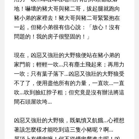
地！嚇壞的豬大哥與豬二哥，拔起腿就跑向
豬小弟的家裡去！豬大哥與豬二哥緊緊抱在
一起，但豬小弟很有信心說：「放心！沒有
問題的！我的房子很堅固的！」
現在，
凶惡又強壯的大野狼便站在豬小弟的
家門前；輕輕一吹…只有塵土飛起來；再用力
一吹；只有葉子落下…凶惡又強壯的大野狼受
不了了，便用盡他所有的力量，一直吹…一直
吹…吹到臉紅脖子粗；但究竟是沒有辦法將這
間石頭屋吹垮…
凶惡又強壯的大野狼，既氣憤又飢餓…心裡想
著該怎麼樣才能吃到這三隻小豬呢？啊…
屋頂上有煙囪嘛！何不從煙囪爬進去呢！凶