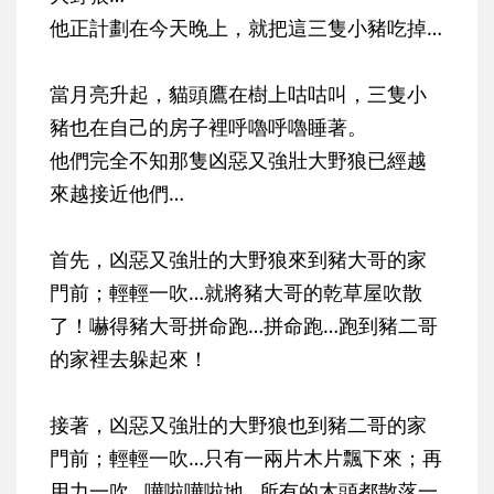
他正計劃在今天晚上，就把這三隻小豬吃掉…
當月亮升起，貓頭鷹在樹上咕咕叫，三隻小
豬也在自己的房子裡呼嚕呼嚕睡著。
他們完全不知那隻凶惡又強壯大野狼已經越
來越接近他們…
首先，
凶惡又強壯的大野狼來到豬大哥的家
門前；輕輕一吹…就將豬大哥的乾草屋吹散
了！嚇得豬大哥拼命跑…拼命跑…跑到豬二哥
的家裡去躲起來！
接著，
凶惡又強壯的大野狼也到豬二哥的家
門前；輕輕一吹…只有一兩片木片飄下來；再
用力一吹…嘩啦嘩啦地…所有的木頭都散落一