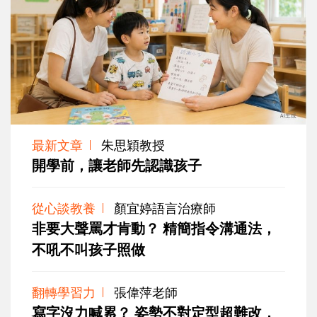
最新文章
朱思穎教授
開學前，讓老師先認識孩子
從心談教養
顏宜婷語言治療師
非要大聲罵才肯動？ 精簡指令溝通法，
不吼不叫孩子照做
翻轉學習力
張偉萍老師
寫字沒力喊累？ 姿勢不對定型超難改，