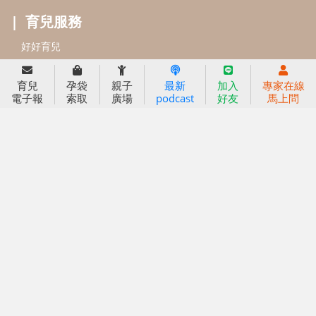
信誼基金會
附設幼兒園
育兒
孕袋
親子
最新
加入
專家在線
電子報
索取
廣場
podcast
好友
馬上問
信誼兒童發展國際研討會
實驗幼兒園
2022信誼年度報告
小袋鼠幼師網
2023信誼年度報告
2024信誼年度報告
2025信誼年度報告
育兒服務
好好育兒
好孕袋
分齡育兒電子報
線上教養諮詢