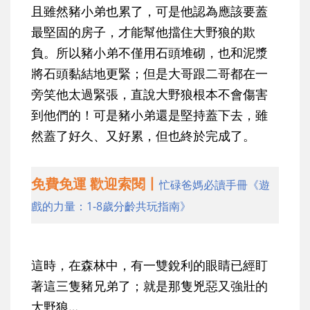
且雖然豬小弟也累了，可是他認為應該要蓋
最堅固的房子，才能幫他擋住大野狼的欺
負。所以豬小弟不僅用石頭堆砌，也和泥漿
將石頭黏結地更緊；但是大哥跟二哥都在一
旁笑他太過緊張，直說大野狼根本不會傷害
到他們的！可是豬小弟還是堅持蓋下去，雖
然蓋了好久、又好累，但也終於完成了。
免費免運 歡迎索閱丨
忙碌爸媽必讀手冊《遊
戲的力量：1-8歲分齡共玩指南》
這時，在森林中，有一雙銳利的眼睛已經盯
著這三隻豬兄弟了；就是那隻兇惡又強壯的
大野狼…