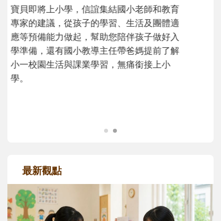
不同模樣
沒有人天生就擅長當爸爸！男人總是在一次
次「前所未有」的體驗中，跟著孩子一起長
大。從給予安全感的肢體遊戲，到獨立自
主、角色認同及解決問題的能力養成。爸爸
正嘗試用不同的模樣，參與孩子每個重要的
成長歷程。
最新觀點