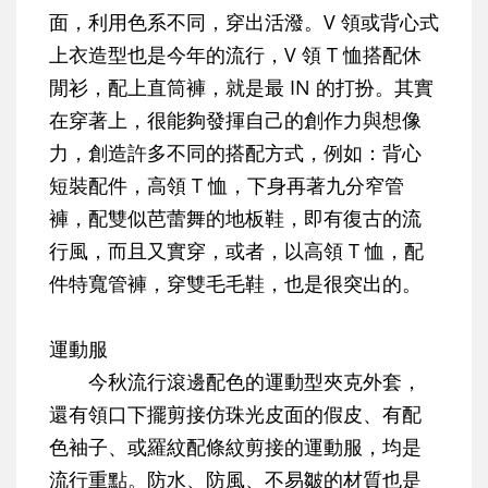
面，利用色系不同，穿出活潑。V 領或背心式
上衣造型也是今年的流行，V 領 T 恤搭配休
閒衫，配上直筒褲，就是最 IN 的打扮。其實
在穿著上，很能夠發揮自己的創作力與想像
力，創造許多不同的搭配方式，例如：背心
短裝配件，高領 T 恤，下身再著九分窄管
褲，配雙似芭蕾舞的地板鞋，即有復古的流
行風，而且又實穿，或者，以高領 T 恤，配
件特寬管褲，穿雙毛毛鞋，也是很突出的。
運動服
今秋流行滾邊配色的運動型夾克外套，
還有領口下擺剪接仿珠光皮面的假皮、有配
色袖子、或羅紋配條紋剪接的運動服，均是
流行重點。防水、防風、不易皺的材質也是