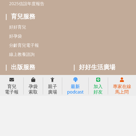
信誼基金出版社
小太陽親子館
小太陽親子書房
閱讀推廣
知新劇場
Bookstart閱讀起步走
農人餐桌
信誼幼兒文學獎
Green & Safe
信誼兒童動畫獎
小袋鼠說故事劇團
service@hsin-yi.org.tw
信誼好好育兒
小太陽親子館
小太陽親子書房
育兒
孕袋
親子
最新
加入
專家在線
(02)2396-5305轉2345 (週一～週五 9:00～18:00)
電子報
索取
廣場
podcast
好友
馬上問
認識信誼
合作洽談
智慧財產權聲明
本網站建議使用IE9(含以上)或 Google Chrome 版本瀏覽器
信誼基金會/上誼文化實業股份有限公司 版權所有 ©