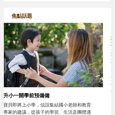
焦點話題
和孩子一起長大的那個男人│讀懂父親的
不同模樣
沒有人天生就擅長當爸爸！男人總是在一次