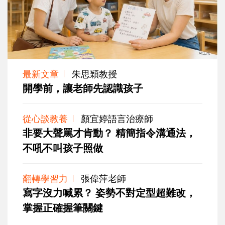
最新文章
朱思穎教授
開學前，讓老師先認識孩子
從心談教養
顏宜婷語言治療師
非要大聲罵才肯動？ 精簡指令溝通法，
不吼不叫孩子照做
翻轉學習力
張偉萍老師
寫字沒力喊累？ 姿勢不對定型超難改，
掌握正確握筆關鍵