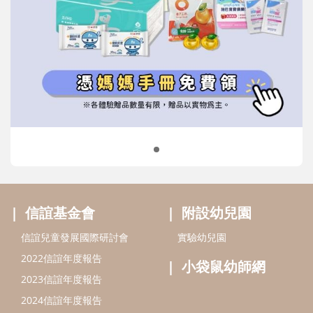
信誼基金會
附設幼兒園
信誼兒童發展國際研討會
實驗幼兒園
2022信誼年度報告
小袋鼠幼師網
2023信誼年度報告
2024信誼年度報告
2025信誼年度報告
育兒服務
好好育兒
好孕袋
分齡育兒電子報
線上教養諮詢
出版服務
好好生活廣場