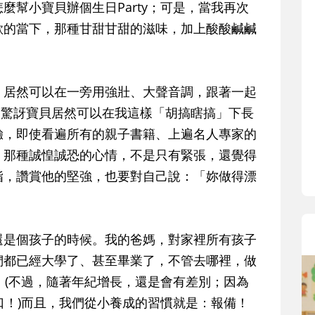
寶貝即將上小學
麼幫小寶貝辦個生日Party；可是，當我再次
和教育專家的建
歌的當下，那種甘甜甘甜的滋味，加上酸酸鹹鹹
生活及團體適應
助您陪伴孩子做
小教導主任帶爸
居然可以在一旁用強壯、大聲音調，跟著一起
生活與課業學習
，驚訝寶貝居然可以在我這樣「胡搞瞎搞」下長
驗，即使看遍所有的親子書籍、上遍名人專家的
；那種誠惶誠恐的心情，不是只有緊張，還覺得
指，讚賞他的堅強，也要對自己說：
「妳做得漂
是個孩子的時候。我的爸媽，對家裡所有孩子
們都已經大學了、甚至畢業了，不管去哪裡，做
」(不過，隨著年紀增長，還是會有差別；因為
口！)而且，我們從小養成的習慣就是：報備！