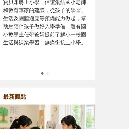
，信誼集結國小老師
歷程。
議，從孩子的學習、
等預備能力做起，幫
好入學準備，還有國
媽提前了解小一校園
，無痛銜接上小學。
最新觀點