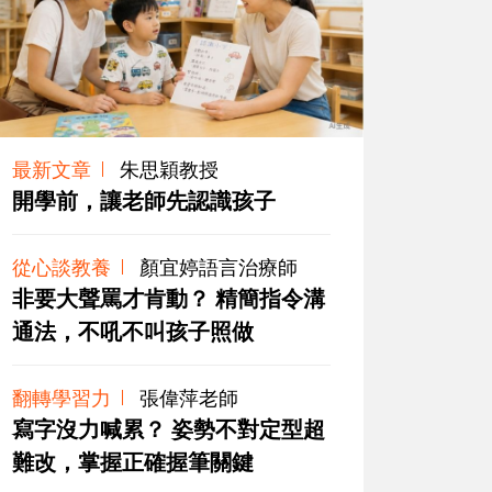
最新文章
朱思穎教授
開學前，讓老師先認識孩子
從心談教養
顏宜婷語言治療師
非要大聲罵才肯動？ 精簡指令溝
通法，不吼不叫孩子照做
翻轉學習力
張偉萍老師
寫字沒力喊累？ 姿勢不對定型超
難改，掌握正確握筆關鍵