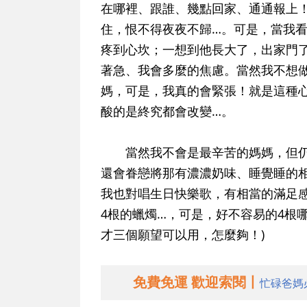
在哪裡、跟誰、幾點回家、通通報上
住，恨不得夜夜不歸…。可是，當我
疼到心坎；一想到他長大了，出家門
著急、我會多麼的焦慮。當然我不想
媽，可是，我真的會緊張！就是這種
酸的是終究都會改變…。
當然我不會是最辛苦的媽媽，但仍是
還會眷戀將那有濃濃奶味、睡覺睡的
我也對唱生日快樂歌，有相當的滿足
4根的蠟燭…，可是，好不容易的4根
才三個願望可以用，怎麼夠！)
免費免運 歡迎索閱丨
忙碌爸媽