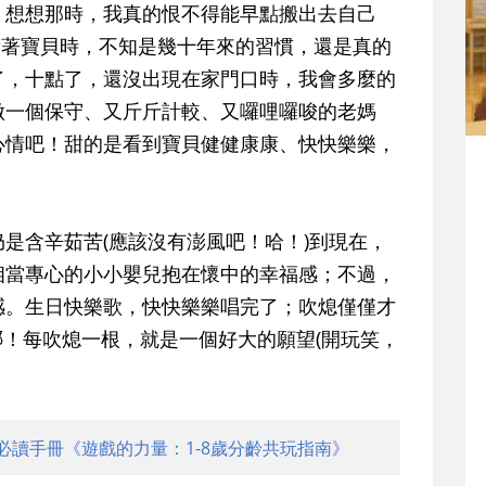
！想想那時，我真的恨不得能早點搬出去自己
看著寶貝時，不知是幾十年來的習慣，還是真的
了，十點了，還沒出現在家門口時，我會多麼的
做一個保守、又斤斤計較、又囉哩囉唆的老媽
心情吧！
甜的是看到寶貝健健康康、快快樂樂，
含辛茹苦(應該沒有澎風吧！哈！)到現在，
相當專心的小小嬰兒抱在懷中的幸福感；不過，
感。生日快樂歌，快快樂樂唱完了；吹熄僅僅才
哪！每吹熄一根，就是一個好大的願望(開玩笑，
必讀手冊《遊戲的力量：1-8歲分齡共玩指南》