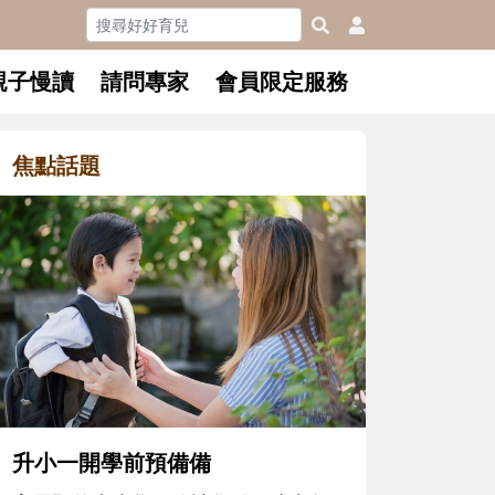
親子慢讀
請問專家
會員限定服務
焦點話題
和孩子一起長大的那個男
懂父親的不同模樣
沒有人天生就擅長當爸爸！
在一次次「前所未有」的體
著孩子一起長大。從給予安
體遊戲，到獨立自主、角色
決問題的能力養成。爸爸正
預備備
同的模樣，參與孩子每個重