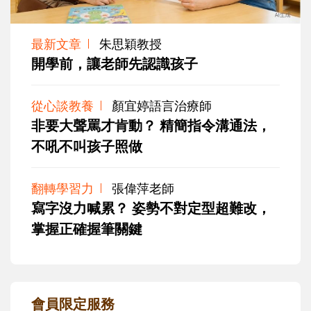
最新文章
朱思穎教授
開學前，讓老師先認識孩子
從心談教養
顏宜婷語言治療師
非要大聲罵才肯動？ 精簡指令溝通法，
不吼不叫孩子照做
翻轉學習力
張偉萍老師
寫字沒力喊累？ 姿勢不對定型超難改，
掌握正確握筆關鍵
會員限定服務