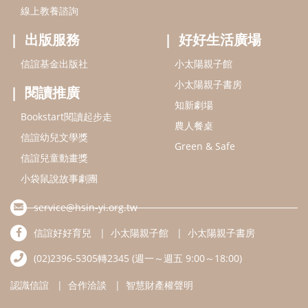
線上教養諮詢
出版服務
好好生活廣場
信誼基金出版社
小太陽親子館
小太陽親子書房
閱讀推廣
知新劇場
Bookstart閱讀起步走
農人餐桌
信誼幼兒文學獎
Green & Safe
信誼兒童動畫獎
小袋鼠說故事劇團
service@hsin-yi.org.tw
信誼好好育兒
小太陽親子館
小太陽親子書房
(02)2396-5305轉2345 (週一～週五 9:00～18:00)
認識信誼
合作洽談
智慧財產權聲明