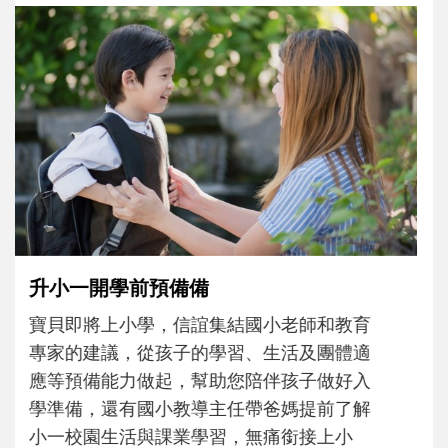
和孩子一起長大的那個男人│讀懂父親的
不同模樣
沒有人天生就擅長當爸爸！男人總是在一次
次「前所未有」的體驗中，跟著孩子一起長
大。從給予安全感的肢體遊戲，到獨立自
主、角色認同及解決問題的能力養成。爸爸
正嘗試用不同的模樣，參與孩子每個重要的
成長歷程。