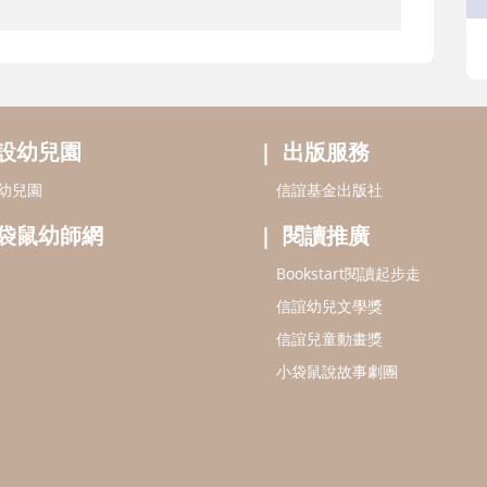
設幼兒園
出版服務
幼兒園
信誼基金出版社
袋鼠幼師網
閱讀推廣
Bookstart閱讀起步走
信誼幼兒文學獎
信誼兒童動畫獎
小袋鼠說故事劇團