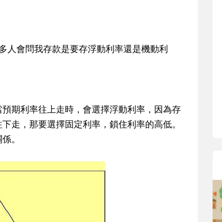
寶貝即將上小學，信誼集結國小老師
和教育專家的建議，從孩子的學習、
生活及團體適應等預備能力做起，幫
助您陪伴孩子做好入學準備，還有國
多人會問我存款是要存浮動利率還是機動利
小教導主任帶爸媽提前了解小一校園
生活與課業學習，無痛銜接上小學。
當預期利率往上走時，會選擇浮動利率，因為存
往下走，那要選擇固定利率，鎖住利率的高低。
關係。