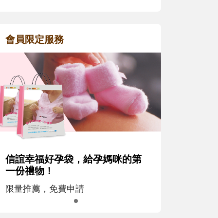
會員限定服務
信誼幸福好孕袋，給孕媽咪的第
一份禮物！
限量推薦，免費申請