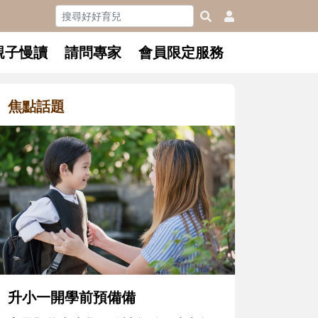
親子慢讀
請問專家
會員限定服務
焦點話題
和孩子一起長大的那個男人│讀
懂父親的不同模樣
沒有人天生就擅長當爸爸！男人總是
在一次次「前所未有」的體驗中，跟
著孩子一起長大。從給予安全感的肢
體遊戲，到獨立自主、角色認同及解
決問題的能力養成。爸爸正嘗試用不
同的模樣，參與孩子每個重要的成長