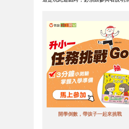
開學倒數，帶孩子一起來挑戰