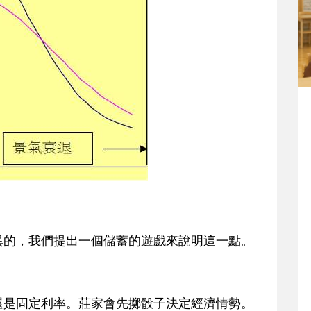
異的，我們提出一個儲蓄的遊戲來說明這一點。
還是固定利率。莊家會先擲骰子決定經濟情勢。