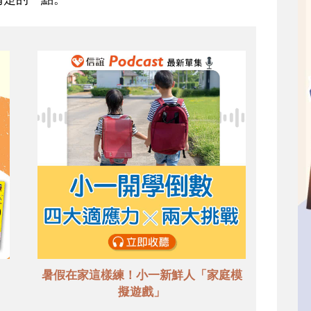
暑假在家這樣練！小一新鮮人「家庭模
擬遊戲」