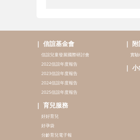
信誼基金會
附
信誼兒童發展國際研討會
實驗
2022信誼年度報告
小
2023信誼年度報告
2024信誼年度報告
2025信誼年度報告
育兒服務
好好育兒
好孕袋
分齡育兒電子報