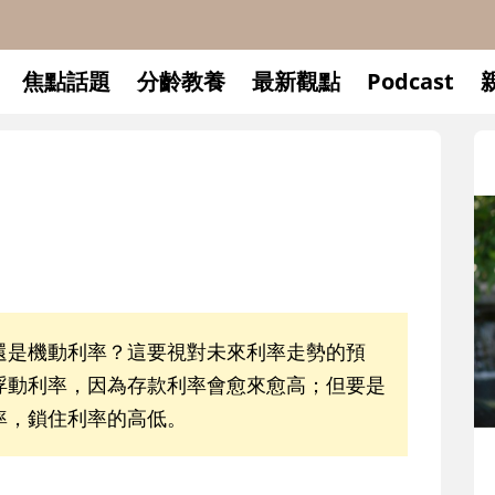
焦點話題
分齡教養
最新觀點
Podcast
還是機動利率？這要視對未來利率走勢的預
浮動利率，因為存款利率會愈來愈高；但要是
率，鎖住利率的高低。
升小一開學前預備備