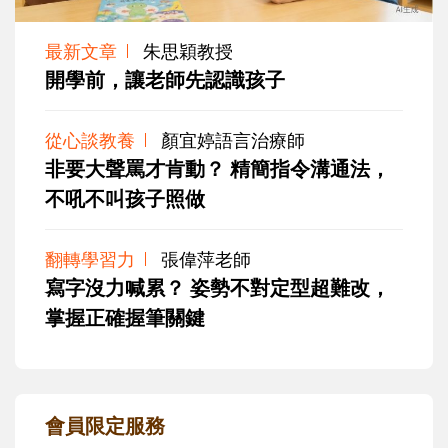
最新文章
朱思穎教授
開學前，讓老師先認識孩子
從心談教養
顏宜婷語言治療師
非要大聲罵才肯動？ 精簡指令溝通法，
不吼不叫孩子照做
翻轉學習力
張偉萍老師
寫字沒力喊累？ 姿勢不對定型超難改，
掌握正確握筆關鍵
會員限定服務