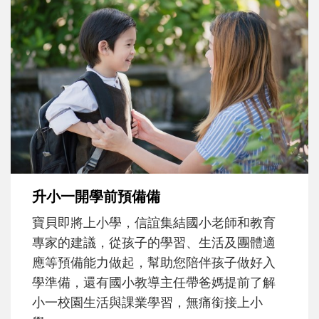
和孩子一起長大的那個男人│讀懂父親的
不同模樣
沒有人天生就擅長當爸爸！男人總是在一次
次「前所未有」的體驗中，跟著孩子一起長
大。從給予安全感的肢體遊戲，到獨立自
主、角色認同及解決問題的能力養成。爸爸
正嘗試用不同的模樣，參與孩子每個重要的
成長歷程。