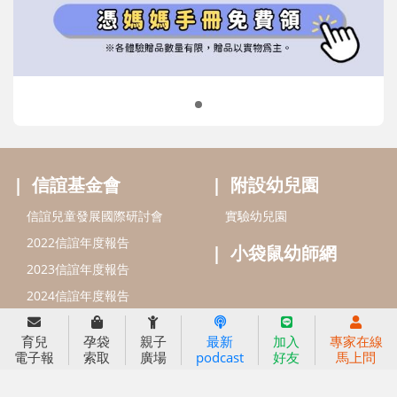
2022信誼年度報告
小袋鼠幼師網
2023信誼年度報告
2024信誼年度報告
2025信誼年度報告
育兒服務
好好育兒
好孕袋
分齡育兒電子報
線上教養諮詢
出版服務
好好生活廣場
信誼基金出版社
小太陽親子館
育兒
孕袋
親子
最新
加入
專家在線
小太陽親子書房
閱讀推廣
電子報
索取
廣場
podcast
好友
馬上問
知新劇場
Bookstart閱讀起步走
農人餐桌