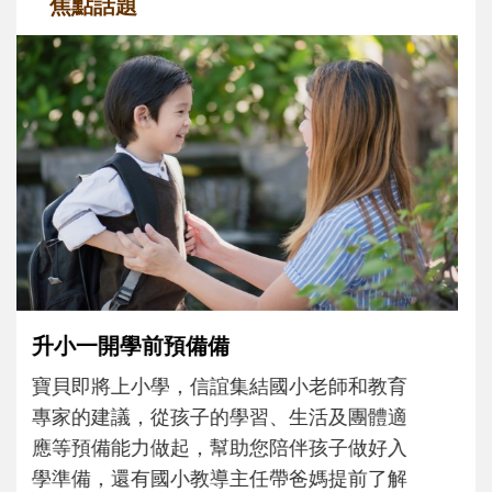
焦點話題
和孩子一起長大的那個男人│讀懂父親的
不同模樣
沒有人天生就擅長當爸爸！男人總是在一次
次「前所未有」的體驗中，跟著孩子一起長
大。從給予安全感的肢體遊戲，到獨立自
主、角色認同及解決問題的能力養成。爸爸
正嘗試用不同的模樣，參與孩子每個重要的
成長歷程。