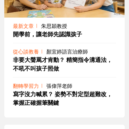
最新文章
朱思穎教授
開學前，讓老師先認識孩子
從心談教養
顏宜婷語言治療師
非要大聲罵才肯動？ 精簡指令溝通法，
不吼不叫孩子照做
翻轉學習力
張偉萍老師
寫字沒力喊累？ 姿勢不對定型超難改，
掌握正確握筆關鍵