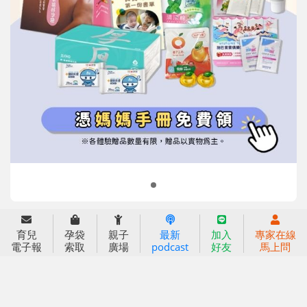
信誼基金會
附設幼兒園
信誼兒童發展國際研討會
實驗幼兒園
2022信誼年度報告
小袋鼠幼師網
2023信誼年度報告
2024信誼年度報告
2025信誼年度報告
育兒服務
育兒
孕袋
親子
最新
加入
專家在線
好好育兒
電子報
索取
廣場
podcast
好友
馬上問
好孕袋
分齡育兒電子報
線上教養諮詢