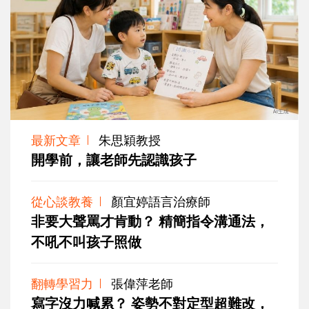
最新文章
朱思穎教授
開學前，讓老師先認識孩子
從心談教養
顏宜婷語言治療師
非要大聲罵才肯動？ 精簡指令溝通法，
不吼不叫孩子照做
翻轉學習力
張偉萍老師
寫字沒力喊累？ 姿勢不對定型超難改，