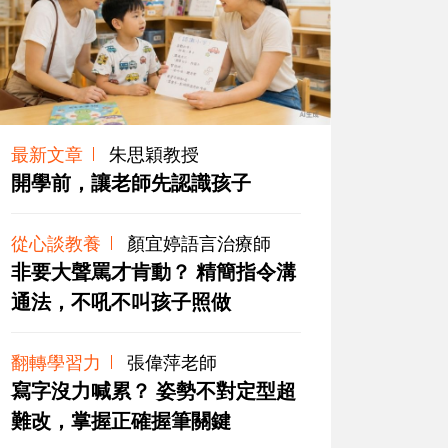
最新文章
朱思穎教授
開學前，讓老師先認識孩子
從心談教養
顏宜婷語言治療師
非要大聲罵才肯動？ 精簡指令溝
通法，不吼不叫孩子照做
翻轉學習力
張偉萍老師
寫字沒力喊累？ 姿勢不對定型超
難改，掌握正確握筆關鍵