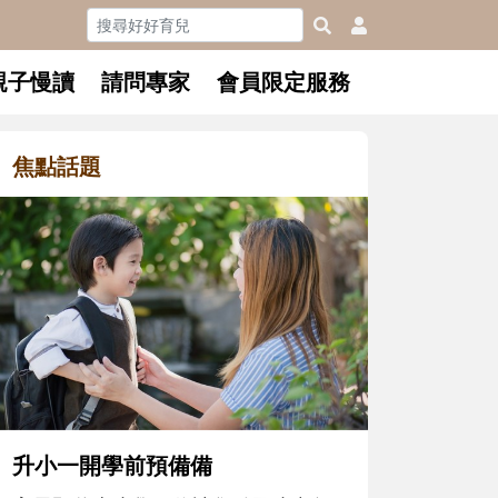
親子慢讀
請問專家
會員限定服務
焦點話題
和孩子一起長大的那個男人│讀
懂父親的不同模樣
沒有人天生就擅長當爸爸！男人總是
在一次次「前所未有」的體驗中，跟
著孩子一起長大。從給予安全感的肢
體遊戲，到獨立自主、角色認同及解
決問題的能力養成。爸爸正嘗試用不
同的模樣，參與孩子每個重要的成長