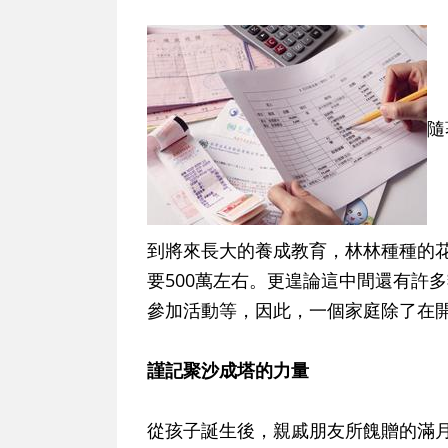
隨
到將來長大的養成教育，林林種種的
要500萬左右。更遑論這中間還有許
參加活動等，因此，一個家庭除了在
謹記聚沙成塔的力量
從孩子誕生後，親戚朋友所餽贈的滿