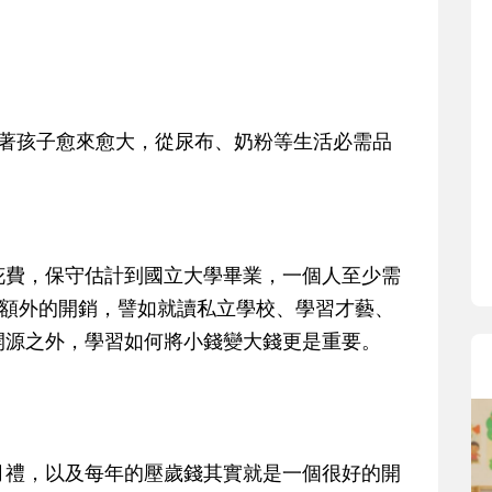
寶貝即將上小學，信誼集結國小老師
和教育專家的建議，從孩子的學習、
生活及團體適應等預備能力做起，幫
助您陪伴孩子做好入學準備，還有國
小教導主任帶爸媽提前了解小一校園
著孩子愈來愈大，從尿布、奶粉等生活必需品
生活與課業學習，無痛銜接上小學。
花費，保守估計到國立大學畢業，一個人至少需
多額外的開銷，譬如就讀私立學校、學習才藝、
開源之外，學習如何將小錢變大錢更是重要。
月禮，以及每年的壓歲錢其實就是一個很好的開