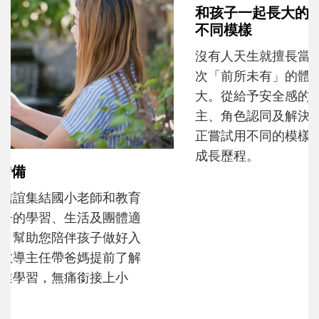
和孩子一起長大的那個男人│讀懂父親的
不同模樣
沒有人天生就擅長當爸爸！男人總是在一次
次「前所未有」的體驗中，跟著孩子一起長
大。從給予安全感的肢體遊戲，到獨立自
主、角色認同及解決問題的能力養成。爸爸
正嘗試用不同的模樣，參與孩子每個重要的
成長歷程。