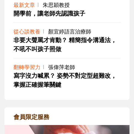
最新文章
朱思穎教授
開學前，讓老師先認識孩子
從心談教養
顏宜婷語言治療師
非要大聲罵才肯動？ 精簡指令溝通法，
不吼不叫孩子照做
翻轉學習力
張偉萍老師
寫字沒力喊累？ 姿勢不對定型超難改，
掌握正確握筆關鍵
會員限定服務