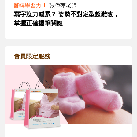
翻轉學習力
張偉萍老師
寫字沒力喊累？ 姿勢不對定型超難改，
掌握正確握筆關鍵
會員限定服務