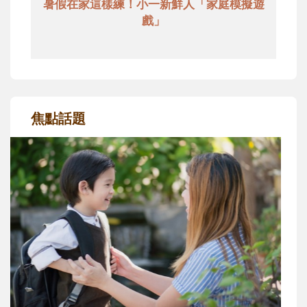
暑假在家這樣練！小一新鮮人「家庭模擬遊
戲」
焦點話題