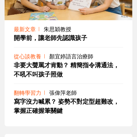
最新文章
朱思穎教授
開學前，讓老師先認識孩子
從心談教養
顏宜婷語言治療師
非要大聲罵才肯動？ 精簡指令溝通法，
不吼不叫孩子照做
翻轉學習力
張偉萍老師
寫字沒力喊累？ 姿勢不對定型超難改，
掌握正確握筆關鍵