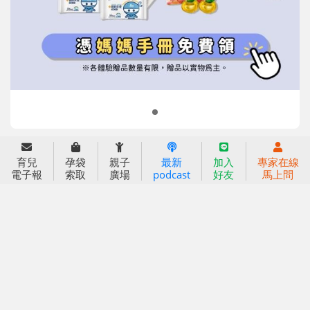
信誼基金會
附設幼兒園
信誼兒童發展國際研討會
實驗幼兒園
2022信誼年度報告
小袋鼠幼師網
2023信誼年度報告
2024信誼年度報告
2025信誼年度報告
育兒服務
育兒
孕袋
親子
最新
加入
專家在線
好好育兒
電子報
索取
廣場
podcast
好友
馬上問
好孕袋
分齡育兒電子報
線上教養諮詢
出版服務
好好生活廣場
信誼基金出版社
小太陽親子館
小太陽親子書房
閱讀推廣