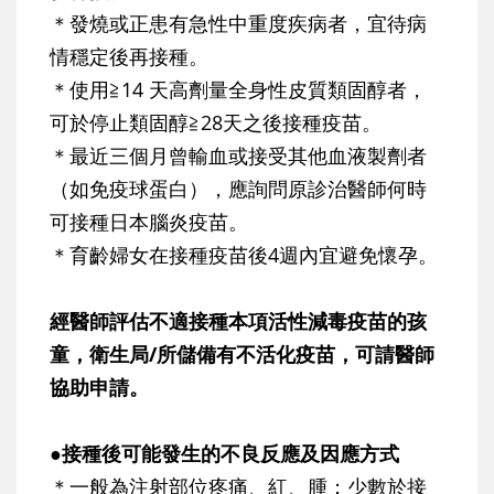
＊發燒或正患有急性中重度疾病者，宜待病
情穩定後再接種。
＊使用≧14 天高劑量全身性皮質類固醇者，
可於停止類固醇≧28天之後接種疫苗。
＊最近三個月曾輸血或接受其他血液製劑者
（如免疫球蛋白），應詢問原診治醫師何時
可接種日本腦炎疫苗。
＊育齡婦女在接種疫苗後4週內宜避免懷孕。
經醫師評估不適接種本項活性減毒疫苗的孩
童，衛生局/所儲備有不活化疫苗，可請醫師
協助申請。
●接種後可能發生的不良反應及因應方式
＊一般為注射部位疼痛、紅、腫；少數於接