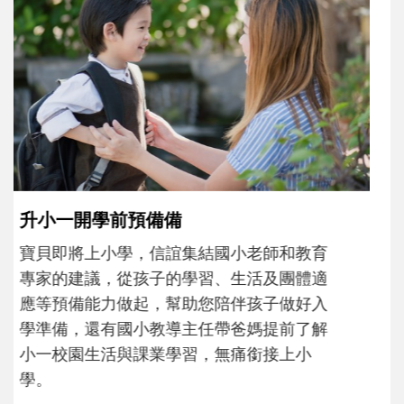
和孩子一起長大的那個男人│讀懂父親的
不同模樣
沒有人天生就擅長當爸爸！男人總是在一次
次「前所未有」的體驗中，跟著孩子一起長
大。從給予安全感的肢體遊戲，到獨立自
主、角色認同及解決問題的能力養成。爸爸
正嘗試用不同的模樣，參與孩子每個重要的
成長歷程。