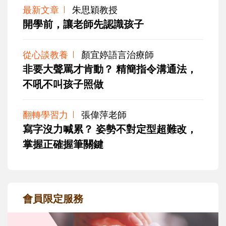
最新文章
朱思穎教授
開學前，讓老師先認識孩子
從心談教養
顏宜婷語言治療師
非要大聲罵才肯動？ 精簡指令溝通法，
不吼不叫孩子照做
翻轉學習力
張偉萍老師
寫字沒力喊累？ 姿勢不對定型超難改，
掌握正確握筆關鍵
會員限定服務