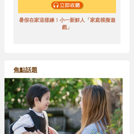
暑假在家這樣練！小一新鮮人「家庭模擬遊
戲」
焦點話題