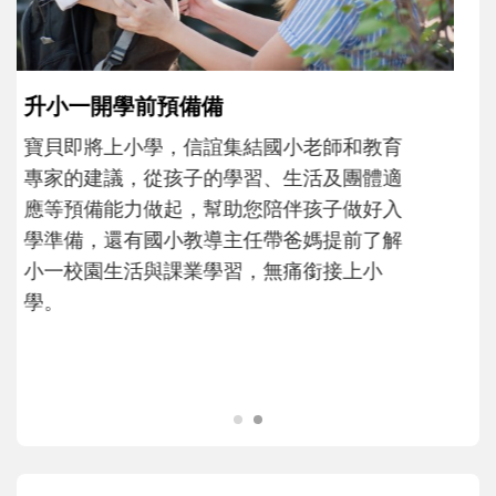
和孩子一起長大的那個男人│讀懂父親的
不同模樣
沒有人天生就擅長當爸爸！男人總是在一次
次「前所未有」的體驗中，跟著孩子一起長
大。從給予安全感的肢體遊戲，到獨立自
主、角色認同及解決問題的能力養成。爸爸
正嘗試用不同的模樣，參與孩子每個重要的
成長歷程。