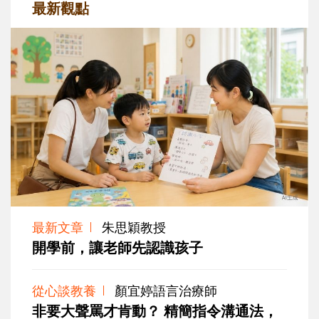
最新觀點
最新文章
朱思穎教授
開學前，讓老師先認識孩子
從心談教養
顏宜婷語言治療師
非要大聲罵才肯動？ 精簡指令溝通法，