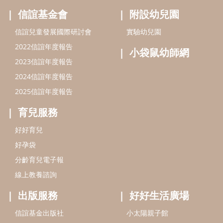
好好育兒
好孕袋
分齡育兒電子報
線上教養諮詢
出版服務
好好生活廣場
信誼基金出版社
小太陽親子館
小太陽親子書房
閱讀推廣
知新劇場
Bookstart閱讀起步走
農人餐桌
信誼幼兒文學獎
Green & Safe
信誼兒童動畫獎
小袋鼠說故事劇團
service@hsin-yi.org.tw
信誼好好育兒
小太陽親子館
小太陽親子書房