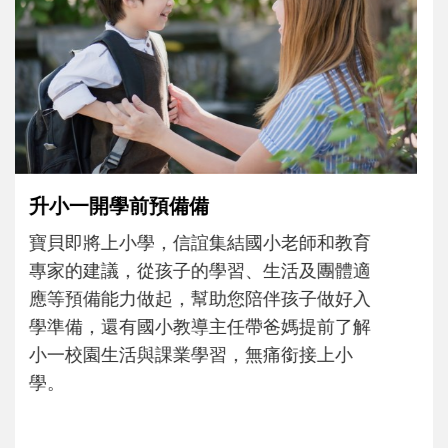
和孩子一起長大的那個男人│讀懂父親的
不同模樣
沒有人天生就擅長當爸爸！男人總是在一次
次「前所未有」的體驗中，跟著孩子一起長
大。從給予安全感的肢體遊戲，到獨立自
主、角色認同及解決問題的能力養成。爸爸
正嘗試用不同的模樣，參與孩子每個重要的
成長歷程。