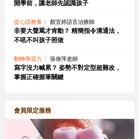
開學前，讓老師先認識孩子
從心談教養
顏宜婷語言治療師
非要大聲罵才肯動？ 精簡指令溝通法，
不吼不叫孩子照做
翻轉學習力
張偉萍老師
寫字沒力喊累？ 姿勢不對定型超難改，
掌握正確握筆關鍵
會員限定服務