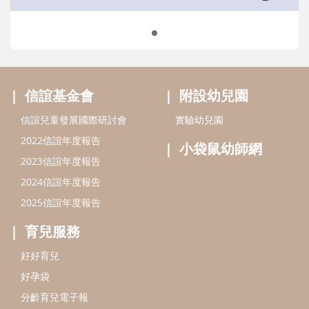
2024信誼年度報告
2025信誼年度報告
育兒服務
好好育兒
好孕袋
分齡育兒電子報
線上教養諮詢
出版服務
好好生活廣場
信誼基金出版社
小太陽親子館
小太陽親子書房
閱讀推廣
知新劇場
Bookstart閱讀起步走
農人餐桌
信誼幼兒文學獎
Green & Safe
信誼兒童動畫獎