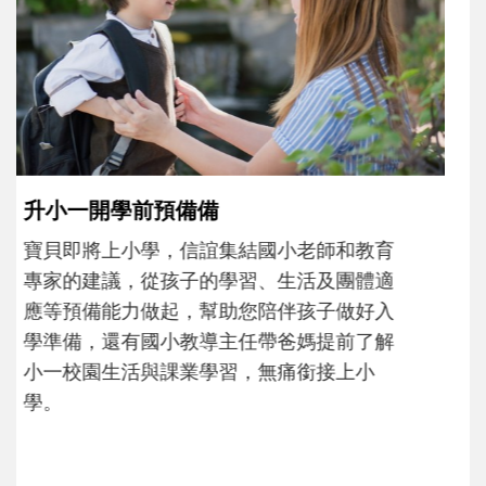
和孩子一起長大的那個男人│讀懂父親的
不同模樣
沒有人天生就擅長當爸爸！男人總是在一次
次「前所未有」的體驗中，跟著孩子一起長
大。從給予安全感的肢體遊戲，到獨立自
主、角色認同及解決問題的能力養成。爸爸
正嘗試用不同的模樣，參與孩子每個重要的
成長歷程。