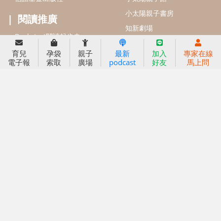
2024信誼年度報告
2025信誼年度報告
育兒服務
育兒
孕袋
親子
最新
加入
專家在線
好好育兒
電子報
索取
廣場
podcast
好友
馬上問
好孕袋
分齡育兒電子報
線上教養諮詢
出版服務
好好生活廣場
信誼基金出版社
小太陽親子館
小太陽親子書房
閱讀推廣
知新劇場
Bookstart閱讀起步走
農人餐桌
信誼幼兒文學獎
Green & Safe
信誼兒童動畫獎
小袋鼠說故事劇團