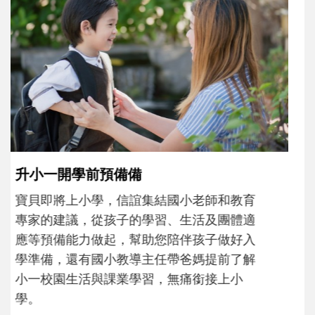
和孩子一起長大的那個男人│讀懂父親的
不同模樣
沒有人天生就擅長當爸爸！男人總是在一次
次「前所未有」的體驗中，跟著孩子一起長
大。從給予安全感的肢體遊戲，到獨立自
主、角色認同及解決問題的能力養成。爸爸
正嘗試用不同的模樣，參與孩子每個重要的
成長歷程。