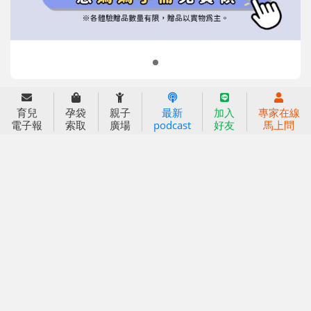
小袋鼠幼師網
2023信誼年度報告
2024信誼年度報告
2025信誼年度報告
育兒服務
育兒
孕袋
親子
最新
加入
專家在線
好好育兒
電子報
索取
廣場
podcast
好友
馬上問
好孕袋
分齡育兒電子報
線上教養諮詢
出版服務
好好生活廣場
信誼基金出版社
小太陽親子館
小太陽親子書房
閱讀推廣
知新劇場
Bookstart閱讀起步走
農人餐桌
信誼幼兒文學獎