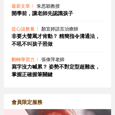
最新文章
朱思穎教授
開學前，讓老師先認識孩子
從心談教養
顏宜婷語言治療師
非要大聲罵才肯動？ 精簡指令溝通法，
不吼不叫孩子照做
翻轉學習力
張偉萍老師
寫字沒力喊累？ 姿勢不對定型超難改，
掌握正確握筆關鍵
會員限定服務